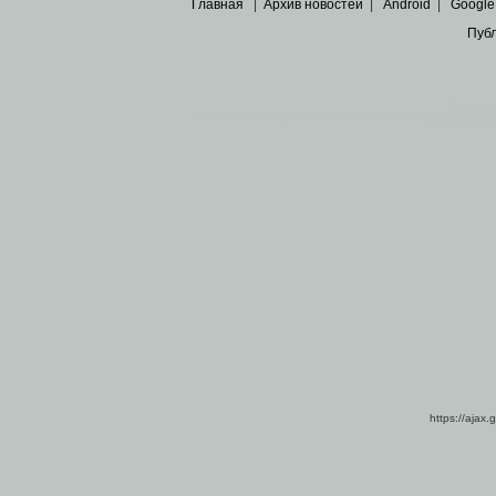
Главная
|
Архив новостей
|
Android
|
Google
Пуб
Все пра
Основными материалами сайта являются
архивные ко
https://ajax.