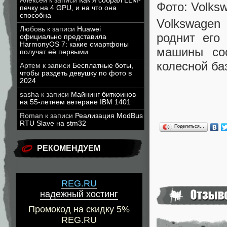
Алексей
к записи
Как я собрал LLM-
Фото: Volks
печку на 4 GPU, и на что она
способна
Volkswagen
Любовь
к записи
Huawei
роднит его
официально представила
HarmonyOS 7: какие смартфоны
машины со
получат её первыми
колесной ба
Артем
к записи
Бесплатные боты,
чтобы раздеть девушку по фото в
2024
sasha
к записи
Майнинг биткоинов
на 55-летнем ветеране IBM 1401
Roman
к записи
Реализация ModBus
RTU Slave на stm32
Поделиться…
РЕКОМЕНДУЕМ
REG.RU
надежный хостинг
Промокод на скидку 5%
REG.RU