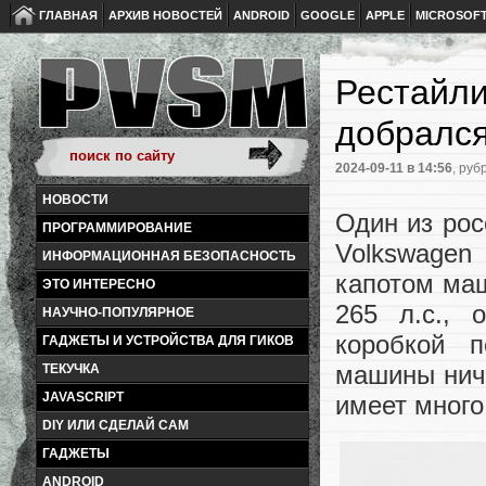
ГЛАВНАЯ
АРХИВ НОВОСТЕЙ
ANDROID
GOOGLE
APPLE
MICROSOF
Рестайли
добрался
2024-09-11
в 14:56
, руб
НОВОСТИ
Один из рос
ПРОГРАММИРОВАНИЕ
Volkswagen
ИНФОРМАЦИОННАЯ БЕЗОПАСНОСТЬ
капотом ма
ЭТО ИНТЕРЕСНО
265 л.с., 
НАУЧНО-ПОПУЛЯРНОЕ
коробкой 
ГАДЖЕТЫ И УСТРОЙСТВА ДЛЯ ГИКОВ
машины ниче
ТЕКУЧКА
JAVASCRIPT
имеет много
DIY ИЛИ СДЕЛАЙ САМ
ГАДЖЕТЫ
ANDROID