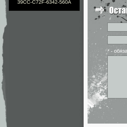
39CC-C72F-6342-560A
* - обя