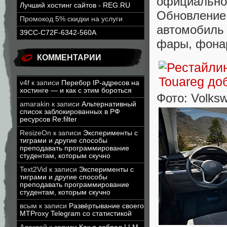
официальн
Лучший хостинг сайтов - REG.RU
Обновлен
Промокод 5% скидки на услуги
автомобиль
39CC-C72F-6342-560A
фары, фона
КОММЕНТАРИИ
v4f
к записи
Перебор IP-адресов на
хостинге — и как с этим бороться
Фото: Volks
amarakin
к записи
Альтернативный
список заблокированных в РФ
ресурсов Re:filter
ResizeOn
к записи
Эксперименты с
тиграми и другие способы
преподавать программирование
студентам, которым скучно
Text2Vid
к записи
Эксперименты с
тиграми и другие способы
преподавать программирование
студентам, которым скучно
всым
к записи
Развёртывание своего
MTProxy Telegram со статистикой