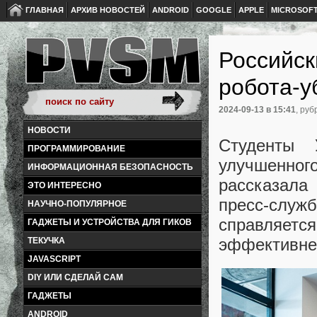
ГЛАВНАЯ
АРХИВ НОВОСТЕЙ
ANDROID
GOOGLE
APPLE
MICROSOF
Российск
робота-
2024-09-13
в 15:41
, руб
НОВОСТИ
Студенты 
ПРОГРАММИРОВАНИЕ
улучшенно
ИНФОРМАЦИОННАЯ БЕЗОПАСНОСТЬ
рассказала
ЭТО ИНТЕРЕСНО
пресс-сл
НАУЧНО-ПОПУЛЯРНОЕ
справляет
ГАДЖЕТЫ И УСТРОЙСТВА ДЛЯ ГИКОВ
эффективне
ТЕКУЧКА
JAVASCRIPT
DIY ИЛИ СДЕЛАЙ САМ
ГАДЖЕТЫ
ANDROID