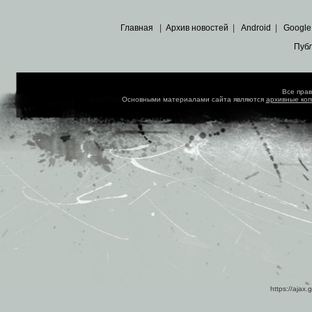
Главная
|
Архив новостей
|
Android
|
Google
Пуб
Все пра
Основными материалами сайта являются
архивные ко
https://ajax.