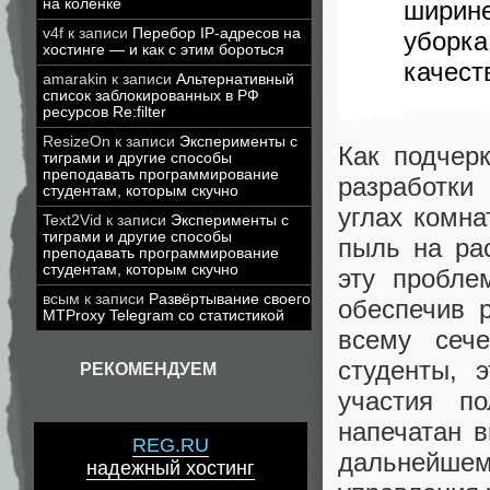
ширин
на коленке
v4f
к записи
Перебор IP-адресов на
убор
хостинге — и как с этим бороться
качест
amarakin
к записи
Альтернативный
список заблокированных в РФ
ресурсов Re:filter
ResizeOn
к записи
Эксперименты с
Как подчер
тиграми и другие способы
преподавать программирование
разработки
студентам, которым скучно
углах комна
Text2Vid
к записи
Эксперименты с
тиграми и другие способы
пыль на ра
преподавать программирование
студентам, которым скучно
эту пробле
всым
к записи
Развёртывание своего
обеспечив 
MTProxy Telegram со статистикой
всему сеч
студенты, 
РЕКОМЕНДУЕМ
участия п
напечатан 
REG.RU
дальнейше
надежный хостинг