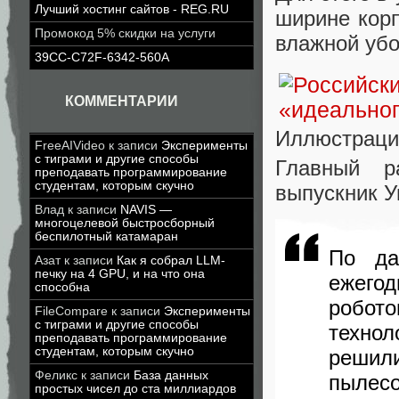
Лучший хостинг сайтов - REG.RU
ширине кор
Промокод 5% скидки на услуги
влажной убо
39CC-C72F-6342-560A
КОММЕНТАРИИ
Иллюстрац
FreeAIVideo
к записи
Эксперименты
с тиграми и другие способы
Главный р
преподавать программирование
студентам, которым скучно
выпускник У
Влад
к записи
NAVIS —
многоцелевой быстросборный
беспилотный катамаран
По да
Азат
к записи
Как я собрал LLM-
печку на 4 GPU, и на что она
ежего
способна
робото
FileCompare
к записи
Эксперименты
с тиграми и другие способы
технол
преподавать программирование
студентам, которым скучно
реши
Феликс
к записи
База данных
пылесо
простых чисел до ста миллиардов