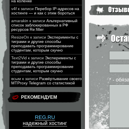
на коленке
v4f
к записи
Перебор IP-адресов на
хостинге — и как с этим бороться
amarakin
к записи
Альтернативный
список заблокированных в РФ
ресурсов Re:filter
ResizeOn
к записи
Эксперименты с
тиграми и другие способы
преподавать программирование
студентам, которым скучно
Text2Vid
к записи
Эксперименты с
тиграми и другие способы
преподавать программирование
студентам, которым скучно
всым
к записи
Развёртывание своего
* - обя
MTProxy Telegram со статистикой
РЕКОМЕНДУЕМ
REG.RU
надежный хостинг