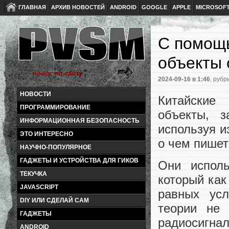
ГЛАВНАЯ
АРХИВ НОВОСТЕЙ
ANDROID
GOOGLE
APPLE
MICROSOF
С помощь
объекты 
2024-09-16
в 1:46
, рубр
НОВОСТИ
Китайские
ПРОГРАММИРОВАНИЕ
объекты, з
ИНФОРМАЦИОННАЯ БЕЗОПАСНОСТЬ
используя и
ЭТО ИНТЕРЕСНО
о чем пишет 
НАУЧНО-ПОПУЛЯРНОЕ
ГАДЖЕТЫ И УСТРОЙСТВА ДЛЯ ГИКОВ
Они испол
ТЕКУЧКА
который как
JAVASCRIPT
равных усл
DIY ИЛИ СДЕЛАЙ САМ
теории не
ГАДЖЕТЫ
радиосигнал
ANDROID