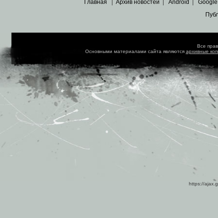
Главная
|
Архив новостей
|
Android
|
Google
Пуб
Все пра
Основными материалами сайта являются
архивные ко
https://ajax.