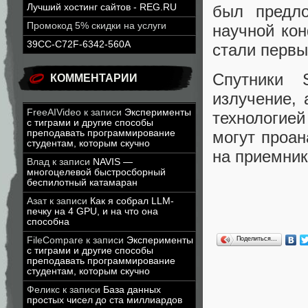
был предл
Лучший хостинг сайтов - REG.RU
Промокод 5% скидки на услуги
научной кон
39CC-C72F-6342-560A
стали первы
Спутники S
КОММЕНТАРИИ
излучение, 
FreeAIVideo
к записи
Эксперименты
технологие
с тиграми и другие способы
преподавать программирование
могут проа
студентам, которым скучно
на приемник
Влад
к записи
NAVIS —
многоцелевой быстросборный
беспилотный катамаран
Азат
к записи
Как я собрал LLM-
печку на 4 GPU, и на что она
способна
Поделиться…
FileCompare
к записи
Эксперименты
с тиграми и другие способы
преподавать программирование
студентам, которым скучно
Феликс
к записи
База данных
простых чисел до ста миллиардов