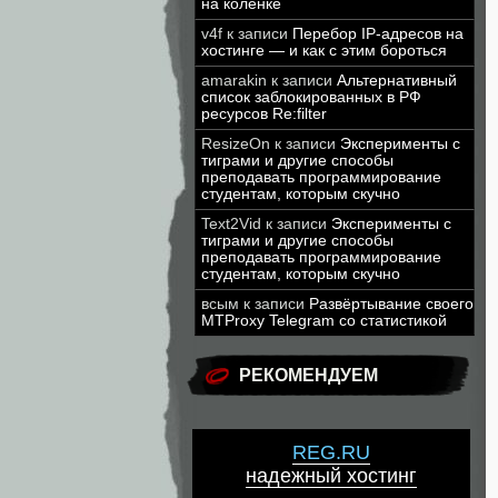
на коленке
v4f
к записи
Перебор IP-адресов на
хостинге — и как с этим бороться
amarakin
к записи
Альтернативный
список заблокированных в РФ
ресурсов Re:filter
ResizeOn
к записи
Эксперименты с
тиграми и другие способы
преподавать программирование
студентам, которым скучно
Text2Vid
к записи
Эксперименты с
тиграми и другие способы
преподавать программирование
студентам, которым скучно
всым
к записи
Развёртывание своего
MTProxy Telegram со статистикой
РЕКОМЕНДУЕМ
REG.RU
надежный хостинг