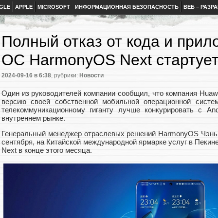
GLE
APPLE
MICROSOFT
ИНФОРМАЦИОННАЯ БЕЗОПАСНОСТЬ
ВЕБ – РАЗР
Полный отказ от кода и прил
ОС HarmonyOS Next стартует
2024-09-16
в 6:38
, рубрики:
Новости
Один из руководителей компании сообщил, что компания Huaw
версию своей собственной мобильной операционной систе
телекоммуникационному гиганту лучше конкурировать с And
внутреннем рынке.
Генеральный менеджер отраслевых решений HarmonyOS Чэнь 
сентября, на Китайской международной ярмарке услуг в Пекин
Next в конце этого месяца.