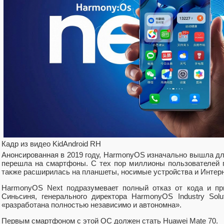
Кадр из видео KidAndroid RH
Анонсированная в 2019 году, HarmonyOS изначально вышла дл
перешла на смартфоны. С тех пор миллионы пользователей 
также расширилась на планшеты, носимые устройства и Интерне
HarmonyOS Next подразумевает полный отказ от кода и пр
Синьсиня, генерального директора HarmonyOS Industry Sol
«разработана полностью независимо и автономна».
Первым смартфоном с этой ОС должен стать Huawei Mate 70.