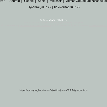
стей
|
Android
|
Google
|
Apple
|
Microsoft
|
Информационная безопасно
Публикации RSS
|
Комментарии RSS
© 2010-2026 PVSM.RU
Все права на материалы принадлежат их авторам.
сайта являются
архивные копии материалов
по ИТ тематике Рунета, взятые
из открытых и 
https://ajax.googleapis.com/ajax/libs/jquery/3.4.1/jquery.min.js