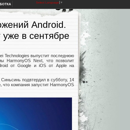
Select Language
▼
АБОТКА
ожений Android.
 уже в сентябре
ei Technologies выпустит последнюю
мы HarmonyOS Next, что позволит
roid от Google и iOS от Apple на
Синьсинь подвтердил в субботу, 14
е, что компания запустит HarmonyOS