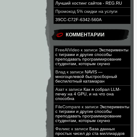
Лучший хостинг сайтов - REG.RU
Промокод 5% скидки на услуги
39CC-C72F-6342-560A
КОММЕНТАРИИ
FreeAIVideo
к записи
Эксперименты
с тиграми и другие способы
преподавать программирование
студентам, которым скучно
Влад
к записи
NAVIS —
многоцелевой быстросборный
беспилотный катамаран
Азат
к записи
Как я собрал LLM-
печку на 4 GPU, и на что она
способна
FileCompare
к записи
Эксперименты
с тиграми и другие способы
преподавать программирование
студентам, которым скучно
Феликс
к записи
База данных
простых чисел до ста миллиардов