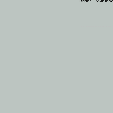
Главная
|
Архив ново
Основными материалами 