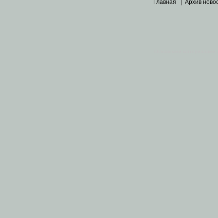
Главная
|
Архив ново
Основными материалами 