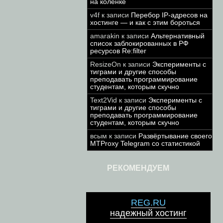
на коленке
v4f
к записи
Перебор IP-адресов на
хостинге — и как с этим бороться
amarakin
к записи
Альтернативный
список заблокированных в РФ
ресурсов Re:filter
ResizeOn
к записи
Эксперименты с
тиграми и другие способы
преподавать программирование
студентам, которым скучно
Text2Vid
к записи
Эксперименты с
тиграми и другие способы
преподавать программирование
студентам, которым скучно
всым
к записи
Развёртывание своего
MTProxy Telegram со статистикой
РЕКОМЕНДУЕМ
REG.RU
надежный хостинг