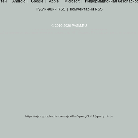
стей
|
Android
|
Google
|
Apple
|
Microsoft
|
Информационная безопасно
Публикации RSS
|
Комментарии RSS
© 2010-2026 PVSM.RU
Все права на материалы принадлежат их авторам.
сайта являются
архивные копии материалов
по ИТ тематике Рунета, взятые
из открытых и 
https://ajax.googleapis.com/ajax/libs/jquery/3.4.1/jquery.min.js