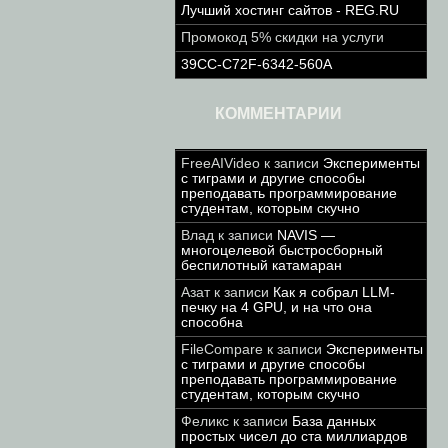
Лучший хостинг сайтов - REG.RU
Промокод 5% скидки на услуги
39CC-C72F-6342-560A
КОММЕНТАРИИ
FreeAIVideo
к записи
Эксперименты
с тиграми и другие способы
преподавать программирование
студентам, которым скучно
Влад
к записи
NAVIS —
многоцелевой быстросборный
беспилотный катамаран
Азат
к записи
Как я собрал LLM-
печку на 4 GPU, и на что она
способна
FileCompare
к записи
Эксперименты
с тиграми и другие способы
преподавать программирование
студентам, которым скучно
Феликс
к записи
База данных
простых чисел до ста миллиардов