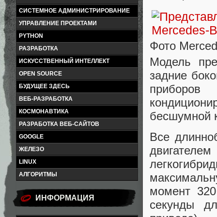
СИСТЕМНОЕ АДМИНИСТРИРОВАНИЕ
УПРАВЛЕНИЕ ПРОЕКТАМИ
PYTHON
Фото Merced
РАЗРАБОТКА
Модель пре
ИСКУССТВЕННЫЙ ИНТЕЛЛЕКТ
задние бок
OPEN SOURCE
приборов 
БУДУЩЕЕ ЗДЕСЬ
ВЕБ-РАЗРАБОТКА
кондициони
КОСМОНАВТИКА
бесшумной к
РАЗРАБОТКА ВЕБ-САЙТОВ
Все длинно
GOOGLE
двигател
ЖЕЛЕЗО
легкогибри
LINUX
АЛГОРИТМЫ
максималь
момент 320
ИНФОРМАЦИЯ
секунды д