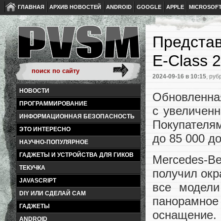
ГЛАВНАЯ
АРХИВ НОВОСТЕЙ
ANDROID
GOOGLE
APPLE
MICROSOF
Представ
E-Class 
2024-09-16
в 10:15
, руб
НОВОСТИ
Обновленная
ПРОГРАММИРОВАНИЕ
с увеличенн
ИНФОРМАЦИОННАЯ БЕЗОПАСНОСТЬ
Покупателям
ЭТО ИНТЕРЕСНО
до 85 000 д
НАУЧНО-ПОПУЛЯРНОЕ
ГАДЖЕТЫ И УСТРОЙСТВА ДЛЯ ГИКОВ
Mercedes-Be
ТЕКУЧКА
получил окр
JAVASCRIPT
все модели
DIY ИЛИ СДЕЛАЙ САМ
панорамное
ГАДЖЕТЫ
оснащение.
ANDROID