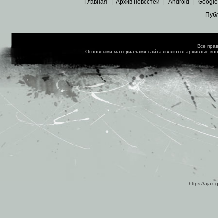
Главная
|
Архив новостей
|
Android
|
Google
Пуб
Все пра
Основными материалами сайта являются
архивные ко
https://ajax.