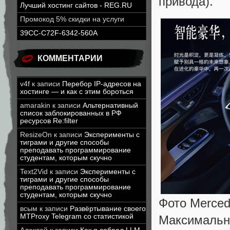
привода).
Лучший хостинг сайтов - REG.RU
Промокод 5% скидки на услуги
39CC-C72F-6342-560A
КОММЕНТАРИИ
v4f
к записи
Перебор IP-адресов на
хостинге — и как с этим бороться
amarakin
к записи
Альтернативный
список заблокированных в РФ
ресурсов Re:filter
ResizeOn
к записи
Эксперименты с
тиграми и другие способы
преподавать программирование
студентам, которым скучно
Text2Vid
к записи
Эксперименты с
тиграми и другие способы
преподавать программирование
студентам, которым скучно
Фото Merced
всым
к записи
Развёртывание своего
MTProxy Telegram со статистикой
Максималь