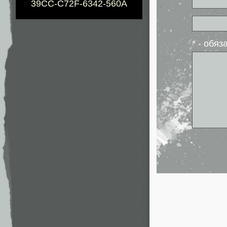
39CC-C72F-6342-560A
* - обя