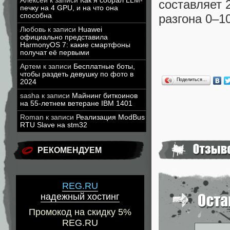
Алексей
к записи
Как я собрал LLM-
составляет 
печку на 4 GPU, и на что она
разгона 0–10
способна
Любовь
к записи
Huawei
официально представила
HarmonyOS 7: какие смартфоны
получат её первыми
Артем
к записи
Бесплатные боты,
чтобы раздеть девушку по фото в
Поделиться…
2024
sasha
к записи
Майнинг биткоинов
на 55-летнем ветеране IBM 1401
Roman
к записи
Реализация ModBus
RTU Slave на stm32
РЕКОМЕНДУЕМ
REG.RU
надежный хостинг
Промокод на скидку 5%
REG.RU