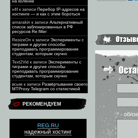
на коленке
v4f
к записи
Перебор IP-адресов на
хостинге — и как с этим бороться
amarakin
к записи
Альтернативный
список заблокированных в РФ
ресурсов Re:filter
ResizeOn
к записи
Эксперименты с
тиграми и другие способы
преподавать программирование
студентам, которым скучно
Text2Vid
к записи
Эксперименты с
тиграми и другие способы
преподавать программирование
студентам, которым скучно
всым
к записи
Развёртывание своего
MTProxy Telegram со статистикой
РЕКОМЕНДУЕМ
* - обя
REG.RU
надежный хостинг