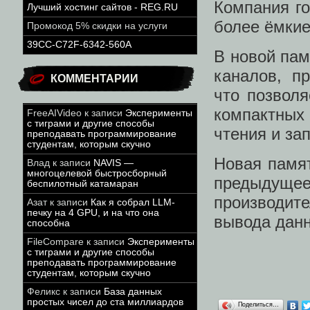
Компания го
Лучший хостинг сайтов - REG.RU
более ёмки
Промокод 5% скидки на услуги
39CC-C72F-6342-560A
В новой пам
каналов, пр
КОММЕНТАРИИ
что позволя
компактных
FreeAIVideo
к записи
Эксперименты
с тиграми и другие способы
чтения и за
преподавать программирование
студентам, которым скучно
Новая памят
Влад
к записи
NAVIS —
многоцелевой быстросборный
предыдущее
беспилотный катамаран
производит
Азат
к записи
Как я собрал LLM-
печку на 4 GPU, и на что она
вывода дан
способна
FileCompare
к записи
Эксперименты
с тиграми и другие способы
преподавать программирование
студентам, которым скучно
Феликс
к записи
База данных
простых чисел до ста миллиардов
Поделиться…