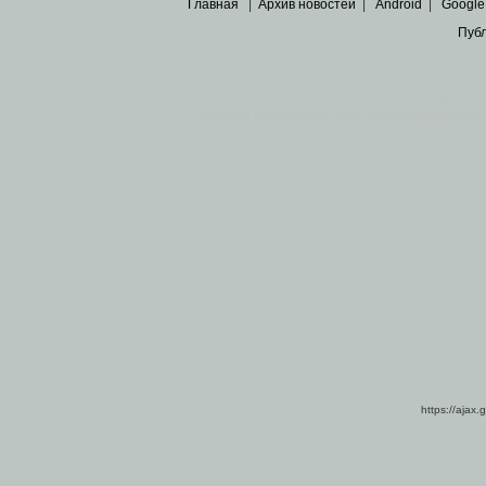
Главная
|
Архив новостей
|
Android
|
Google
Пуб
Все пра
Основными материалами сайта являются
архивные ко
https://ajax.