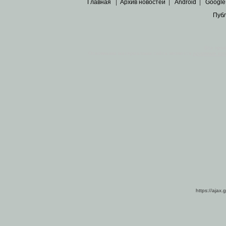
Главная
|
Архив новостей
|
Android
|
Google
Пуб
Все пра
Основными материалами сайта являются
архивные ко
https://ajax.