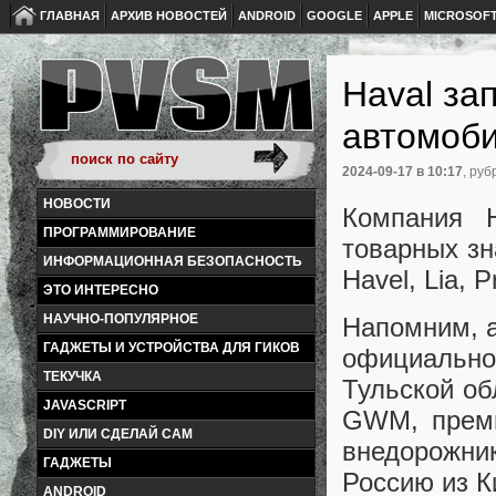
ГЛАВНАЯ
АРХИВ НОВОСТЕЙ
ANDROID
GOOGLE
APPLE
MICROSOF
Haval за
автомоб
2024-09-17
в 10:17
, руб
НОВОСТИ
Компания 
ПРОГРАММИРОВАНИЕ
товарных зн
ИНФОРМАЦИОННАЯ БЕЗОПАСНОСТЬ
Havel, Lia, P
ЭТО ИНТЕРЕСНО
НАУЧНО-ПОПУЛЯРНОЕ
Напомним, а
ГАДЖЕТЫ И УСТРОЙСТВА ДЛЯ ГИКОВ
официально
ТЕКУЧКА
Тульской об
JAVASCRIPT
GWM, преми
DIY ИЛИ СДЕЛАЙ САМ
внедорожни
ГАДЖЕТЫ
Россию из К
ANDROID