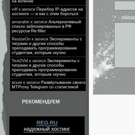
на коленке
v4f
к записи
Перебор IP-адресов на
хостинге — и как с этим бороться
* - обя
amarakin
к записи
Альтернативный
список заблокированных в РФ
ресурсов Re:filter
ResizeOn
к записи
Эксперименты с
тиграми и другие способы
преподавать программирование
студентам, которым скучно
Text2Vid
к записи
Эксперименты с
тиграми и другие способы
преподавать программирование
студентам, которым скучно
всым
к записи
Развёртывание своего
MTProxy Telegram со статистикой
РЕКОМЕНДУЕМ
REG.RU
надежный хостинг