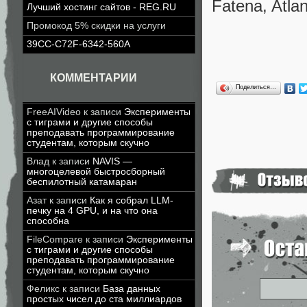
Fatena, Atla
Лучший хостинг сайтов - REG.RU
Промокод 5% скидки на услуги
39CC-C72F-6342-560A
КОММЕНТАРИИ
Поделиться…
FreeAIVideo
к записи
Эксперименты
с тиграми и другие способы
преподавать программирование
студентам, которым скучно
Влад
к записи
NAVIS —
многоцелевой быстросборный
беспилотный катамаран
Азат
к записи
Как я собрал LLM-
печку на 4 GPU, и на что она
способна
FileCompare
к записи
Эксперименты
с тиграми и другие способы
преподавать программирование
студентам, которым скучно
Феликс
к записи
База данных
простых чисел до ста миллиардов