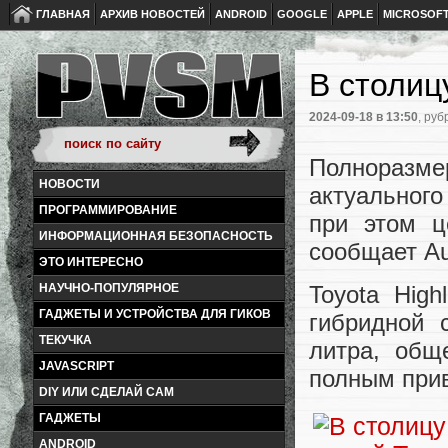
ГЛАВНАЯ
АРХИВ НОВОСТЕЙ
ANDROID
GOOGLE
APPLE
MICROSOF
В столиц
2024-09-18
в 13:50
, руб
Полнораз
НОВОСТИ
актуального
ПРОГРАММИРОВАНИЕ
при этом ц
ИНФОРМАЦИОННАЯ БЕЗОПАСНОСТЬ
сообщает Au
ЭТО ИНТЕРЕСНО
НАУЧНО-ПОПУЛЯРНОЕ
Toyota High
ГАДЖЕТЫ И УСТРОЙСТВА ДЛЯ ГИКОВ
гибридной 
ТЕКУЧКА
литра, общ
JAVASCRIPT
полным прив
DIY ИЛИ СДЕЛАЙ САМ
ГАДЖЕТЫ
ANDROID