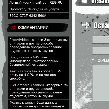
Лучший хостинг сайтов - REG.RU
Промокод 5% скидки на услуги
39CC-C72F-6342-560A
КОММЕНТАРИИ
FreeAIVideo
к записи
Эксперименты
с тиграми и другие способы
преподавать программирование
студентам, которым скучно
Влад
к записи
NAVIS —
* - обя
многоцелевой быстросборный
беспилотный катамаран
Азат
к записи
Как я собрал LLM-
печку на 4 GPU, и на что она
способна
FileCompare
к записи
Эксперименты
с тиграми и другие способы
преподавать программирование
студентам, которым скучно
Феликс
к записи
База данных
простых чисел до ста миллиардов