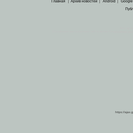
Главная
|
Архив новостей
|
Android
|
Google
Пуб
Все пра
Основными материалами сайта являются
архивные ко
https://ajax.