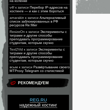
на коленке
v4f
к записи
Перебор IP-адресов на
хостинге — и как с этим бороться
amarakin
к записи
Альтернативный
список заблокированных в РФ
ресурсов Re:filter
ResizeOn
к записи
Эксперименты с
тиграми и другие способы
преподавать программирование
студентам, которым скучно
Text2Vid
к записи
Эксперименты с
тиграми и другие способы
преподавать программирование
студентам, которым скучно
всым
к записи
Развёртывание своего
MTProxy Telegram со статистикой
РЕКОМЕНДУЕМ
REG.RU
надежный хостинг