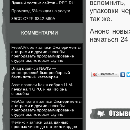
вспомнить, 
Лучший хостинг сайтов - REG.RU
упаковки че
Промокод 5% скидки на услуги
так же.
39CC-C72F-6342-560A
Анонс новы
КОММЕНТАРИИ
начаться 24
FreeAIVideo
к записи
Эксперименты
с тиграми и другие способы
преподавать программирование
студентам, которым скучно
Влад
к записи
NAVIS —
многоцелевой быстросборный
Поделиться…
беспилотный катамаран
Азат
к записи
Как я собрал LLM-
печку на 4 GPU, и на что она
способна
FileCompare
к записи
Эксперименты
с тиграми и другие способы
преподавать программирование
студентам, которым скучно
Феликс
к записи
База данных
простых чисел до ста миллиардов