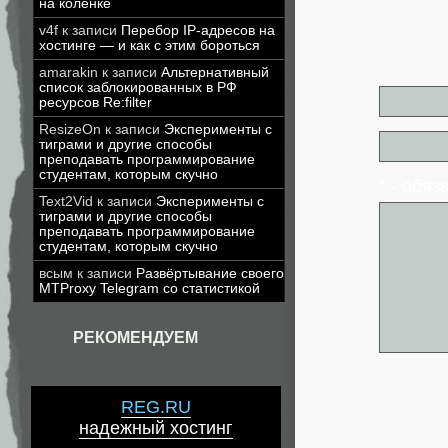
на коленке
v4f
к записи
Перебор IP-адресов на
хостинге — и как с этим бороться
amarakin
к записи
Альтернативный
список заблокированных в РФ
ресурсов Re:filter
ResizeOn
к записи
Эксперименты с
тиграми и другие способы
преподавать программирование
студентам, которым скучно
* - обя
Text2Vid
к записи
Эксперименты с
тиграми и другие способы
преподавать программирование
студентам, которым скучно
всым
к записи
Развёртывание своего
MTProxy Telegram со статистикой
РЕКОМЕНДУЕМ
REG.RU
надежный хостинг