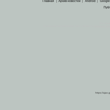
Главная
|
Архив новостей
|
Android
|
Google
Пуб
Все пра
Основными материалами сайта являются
архивные ко
https://ajax.