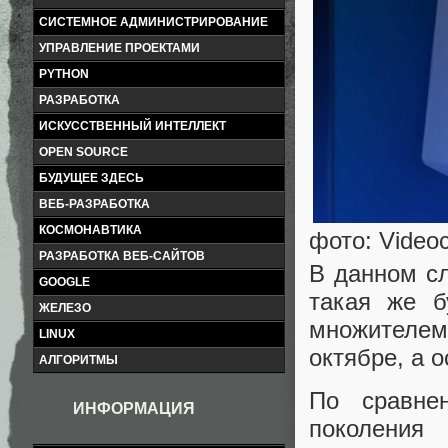
СИСТЕМНОЕ АДМИНИСТРИРОВАНИЕ
УПРАВЛЕНИЕ ПРОЕКТАМИ
PYTHON
РАЗРАБОТКА
ИСКУССТВЕННЫЙ ИНТЕЛЛЕКТ
OPEN SOURCE
БУДУЩЕЕ ЗДЕСЬ
ВЕБ-РАЗРАБОТКА
КОСМОНАВТИКА
фото: Video
РАЗРАБОТКА ВЕБ-САЙТОВ
В данном сл
GOOGLE
такая же б
ЖЕЛЕЗО
множителем.
LINUX
октябре, а 
АЛГОРИТМЫ
По сравне
ИНФОРМАЦИЯ
поколения