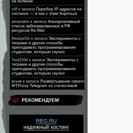
на коленке
v4f
к записи
Перебор IP-адресов на
хостинге — и как с этим бороться
amarakin
к записи
Альтернативный
список заблокированных в РФ
ресурсов Re:filter
ResizeOn
к записи
Эксперименты с
тиграми и другие способы
преподавать программирование
студентам, которым скучно
Text2Vid
к записи
Эксперименты с
тиграми и другие способы
преподавать программирование
студентам, которым скучно
всым
к записи
Развёртывание своего
MTProxy Telegram со статистикой
РЕКОМЕНДУЕМ
REG.RU
надежный хостинг