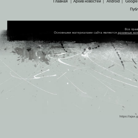
Главная
|
Архив новостей
|
Android
|
Google
Пуб
Все пра
Основными материалами сайта являются
архивные ко
https://ajax.