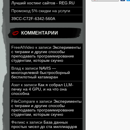
Лучший хостинг сайтов - REG.RU
Промокод 5% скидки на услуги
39CC-C72F-6342-560A
КОММЕНТАРИИ
FreeAIVideo
к записи
Эксперименты
с тиграми и другие способы
преподавать программирование
студентам, которым скучно
Влад
к записи
NAVIS —
многоцелевой быстросборный
беспилотный катамаран
Азат
к записи
Как я собрал LLM-
печку на 4 GPU, и на что она
способна
FileCompare
к записи
Эксперименты
с тиграми и другие способы
преподавать программирование
студентам, которым скучно
Феликс
к записи
База данных
простых чисел до ста миллиардов