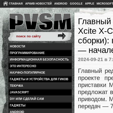
ГЛАВНАЯ
АРХИВ НОВОСТЕЙ
ANDROID
GOOGLE
APPLE
MICROSOF
Главный 
Xcite X-C
сборки):
НОВОСТИ
— начале
ПРОГРАММИРОВАНИЕ
2024-09-21
в 7
ИНФОРМАЦИОННАЯ БЕЗОПАСНОСТЬ
ЭТО ИНТЕРЕСНО
Главный ре
НАУЧНО-ПОПУЛЯРНОЕ
проекте пр
ГАДЖЕТЫ И УСТРОЙСТВА ДЛЯ ГИКОВ
приставки M
ТЕКУЧКА
предложат 
JAVASCRIPT
приводом. М
DIY ИЛИ СДЕЛАЙ САМ
передач — 7
ГАДЖЕТЫ
ANDROID