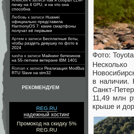
Алексей
к записи
Как я собрал LLM-
печку на 4 GPU, и на что она
способна
Любовь
к записи
Huawei
официально представила
HarmonyOS 7: какие смартфоны
получат её первыми
Артем
к записи
Бесплатные боты,
чтобы раздеть девушку по фото в
2024
Фото: Toyota
sasha
к записи
Майнинг биткоинов
на 55-летнем ветеране IBM 1401
Несколько
Roman
к записи
Реализация ModBus
Новосибирск
RTU Slave на stm32
в наличии. 
РЕКОМЕНДУЕМ
Санкт-Петер
11,49 млн 
крыше и дор
REG.RU
надежный хостинг
Промокод на скидку 5%
REG.RU