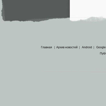
Главная
|
Архив новостей
|
Android
|
Google
Пуб
Все пра
Основными материалами сайта являются
архивные ко