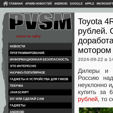
ГЛАВНАЯ
АРХИВ НОВОСТЕЙ
ANDROID
GOOGLE
APPLE
MICROSOF
Toyota 4
рублей. 
доработа
НОВОСТИ
мотором 
ПРОГРАММИРОВАНИЕ
2024-09-22
в 1
ИНФОРМАЦИОННАЯ БЕЗОПАСНОСТЬ
ЭТО ИНТЕРЕСНО
Дилеры и 
НАУЧНО-ПОПУЛЯРНОЕ
Россию над
ГАДЖЕТЫ И УСТРОЙСТВА ДЛЯ ГИКОВ
неуклонно и
ТЕКУЧКА
купить за 
JAVASCRIPT
рублей
, то 
DIY ИЛИ СДЕЛАЙ САМ
ГАДЖЕТЫ
ANDROID