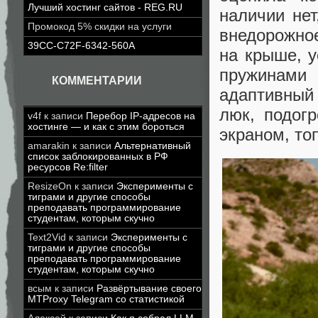
Лучший хостинг сайтов - REG.RU
наличии нет
Промокод 5% скидки на услуги
внедорожно
39CC-C72F-6342-560A
на крыше, 
пружинами
КОММЕНТАРИИ
адаптивный
люк, подог
v4f
к записи
Перебор IP-адресов на
хостинге — и как с этим бороться
экраном, то
amarakin
к записи
Альтернативный
список заблокированных в РФ
ресурсов Re:filter
ResizeOn
к записи
Эксперименты с
тиграми и другие способы
преподавать программирование
студентам, которым скучно
Text2Vid
к записи
Эксперименты с
тиграми и другие способы
преподавать программирование
студентам, которым скучно
всым
к записи
Развёртывание своего
MTProxy Telegram со статистикой