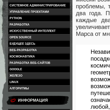
проблемы, 
СИСТЕМНОЕ АДМИНИСТРИРОВАНИЕ
два года. 
УПРАВЛЕНИЕ ПРОЕКТАМИ
PYTHON
каждые два
РАЗРАБОТКА
увеличивает
ИСКУССТВЕННЫЙ ИНТЕЛЛЕКТ
Марса от мн
OPEN SOURCE
БУДУЩЕЕ ЗДЕСЬ
Незави
ВЕБ-РАЗРАБОТКА
КОСМОНАВТИКА
посадк
РАЗРАБОТКА ВЕБ-САЙТОВ
космич
GOOGLE
геом
ЖЕЛЕЗО
возм
LINUX
возмож
АЛГОРИТМЫ
путеш
означ
ИНФОРМАЦИЯ
любой