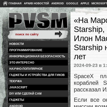
ГЛАВНАЯ
АРХИВ НОВОСТЕЙ
ANDROID
GOOGLE
APPLE
MICROSOF
«На Марс
Starship
Илон Мас
НОВОСТИ
Starship
ПРОГРАММИРОВАНИЕ
лет
ИНФОРМАЦИОННАЯ БЕЗОПАСНОСТЬ
ЭТО ИНТЕРЕСНО
2024-09-23
в 1
НАУЧНО-ПОПУЛЯРНОЕ
SpaceX пл
ГАДЖЕТЫ И УСТРОЙСТВА ДЛЯ ГИКОВ
кораблей S
ТЕКУЧКА
JAVASCRIPT
рассказал И
DIY ИЛИ СДЕЛАЙ САМ
Если все о
ГАДЖЕТЫ
миссии возм
ANDROID