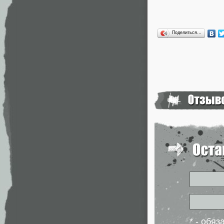
Поделиться…
* - обя