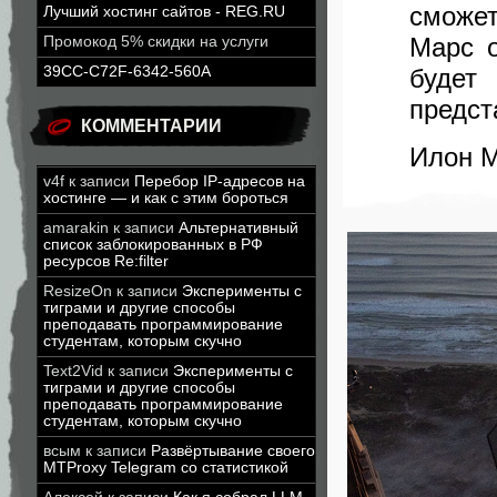
сможет
Лучший хостинг сайтов - REG.RU
Марс о
Промокод 5% скидки на услуги
будет
39CC-C72F-6342-560A
предст
КОММЕНТАРИИ
Илон 
v4f
к записи
Перебор IP-адресов на
хостинге — и как с этим бороться
amarakin
к записи
Альтернативный
список заблокированных в РФ
ресурсов Re:filter
ResizeOn
к записи
Эксперименты с
тиграми и другие способы
преподавать программирование
студентам, которым скучно
Text2Vid
к записи
Эксперименты с
тиграми и другие способы
преподавать программирование
студентам, которым скучно
всым
к записи
Развёртывание своего
MTProxy Telegram со статистикой