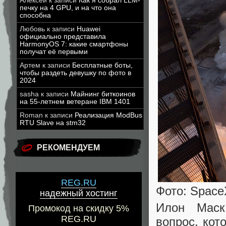
Алексей
к записи
Как я собрал LLM-
печку на 4 GPU, и на что она
способна
Любовь
к записи
Huawei
официально представила
HarmonyOS 7: какие смартфоны
получат её первыми
Артем
к записи
Бесплатные боты,
чтобы раздеть девушку по фото в
2024
sasha
к записи
Майнинг биткоинов
на 55-летнем ветеране IBM 1401
Roman
к записи
Реализация ModBus
RTU Slave на stm32
РЕКОМЕНДУЕМ
REG.RU
Фото: Space
надежный хостинг
Илон Маск
Промокод на скидку 5%
REG.RU
вопрос, кот