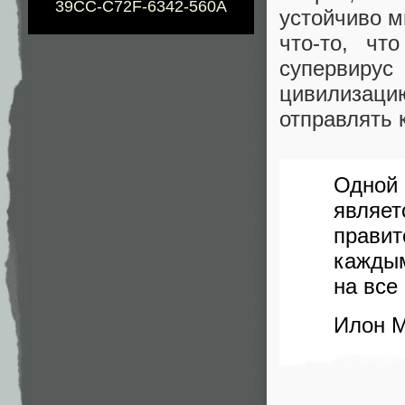
39CC-C72F-6342-560A
устойчиво м
что-то, чт
супервирус
цивилизацию
отправлять 
Одной
являет
правит
каждым
на все
Илон 