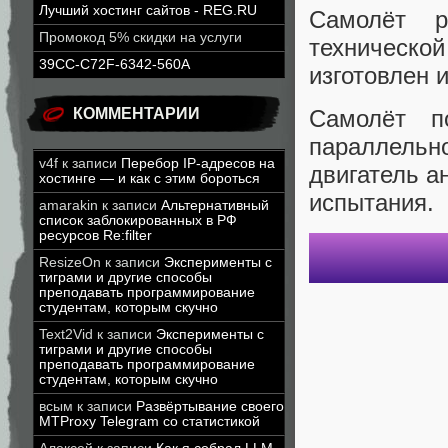
Лучший хостинг сайтов - REG.RU
Самолёт р
Промокод 5% скидки на услуги
техническо
39CC-C72F-6342-560A
изготовлен 
КОММЕНТАРИИ
Самолёт п
параллельн
v4f
к записи
Перебор IP-адресов на
двигатель а
хостинге — и как с этим бороться
испытания.
amarakin
к записи
Альтернативный
список заблокированных в РФ
ресурсов Re:filter
ResizeOn
к записи
Эксперименты с
тиграми и другие способы
преподавать программирование
студентам, которым скучно
Text2Vid
к записи
Эксперименты с
тиграми и другие способы
преподавать программирование
студентам, которым скучно
всым
к записи
Развёртывание своего
MTProxy Telegram со статистикой