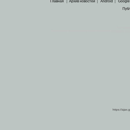
Главная
|
Архив новостей
|
Android
|
Google
Пуб
Все пра
Основными материалами сайта являются
архивные ко
https://ajax.