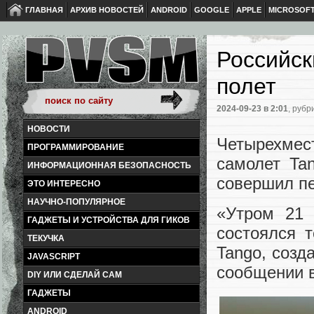
ГЛАВНАЯ
АРХИВ НОВОСТЕЙ
ANDROID
GOOGLE
APPLE
MICROSOF
Российск
полет
2024-09-23
в 2:01
, рубр
НОВОСТИ
Четырехме
ПРОГРАММИРОВАНИЕ
самолет Ta
ИНФОРМАЦИОННАЯ БЕЗОПАСНОСТЬ
совершил пе
ЭТО ИНТЕРЕСНО
НАУЧНО-ПОПУЛЯРНОЕ
«Утром 21 
ГАДЖЕТЫ И УСТРОЙСТВА ДЛЯ ГИКОВ
состоялся 
ТЕКУЧКА
Tango, созд
JAVASCRIPT
сообщении в
DIY ИЛИ СДЕЛАЙ САМ
ГАДЖЕТЫ
ANDROID