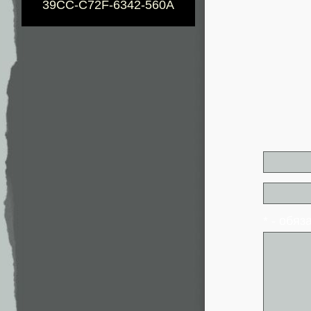
39CC-C72F-6342-560A
* - обя