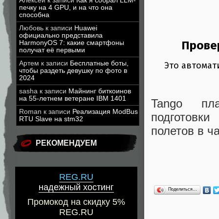
Алексей
к записи
Как я собрал LLM-
печку на 4 GPU, и на что она
способна
Любовь
к записи
Huawei
официально представила
HarmonyOS 7: какие смартфоны
получат её первыми
Артем
к записи
Бесплатные боты,
чтобы раздеть девушку по фото в
2024
sasha
к записи
Майнинг биткоинов
на 55-летнем ветеране IBM 1401
Tango пла
Roman
к записи
Реализация ModBus
подготовки
RTU Slave на stm32
полетов в ч
РЕКОМЕНДУЕМ
REG.RU
надежный хостинг
Поделиться…
Промокод на скидку 5%
REG.RU