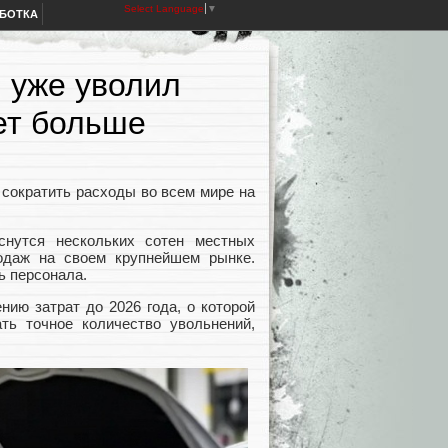
Select Language
▼
АБОТКА
 уже уволил
дет больше
 сократить расходы во всем мире на
снутся нескольких сотен местных
родаж на своем крупнейшем рынке.
ь персонала.
ию затрат до 2026 года, о которой
ать точное количество увольнений,