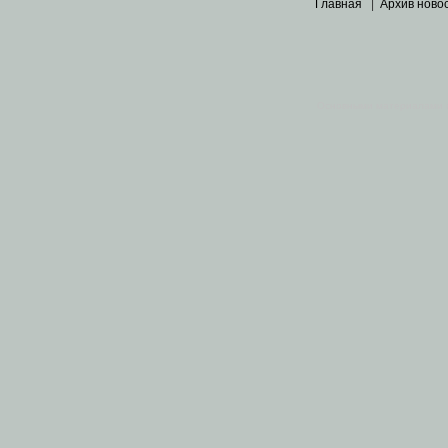
Главная
|
Архив ново
Основными материалами 