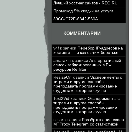
Лучший хостинг сайтов - REG.RU
Промокод 5% скидки на услуги
39CC-C72F-6342-560A
КОММЕНТАРИИ
v4f
к записи
Перебор IP-адресов на
хостинге — и как с этим бороться
amarakin
к записи
Альтернативный
список заблокированных в РФ
ресурсов Re:filter
ResizeOn
к записи
Эксперименты с
тиграми и другие способы
преподавать программирование
студентам, которым скучно
Text2Vid
к записи
Эксперименты с
тиграми и другие способы
преподавать программирование
студентам, которым скучно
всым
к записи
Развёртывание своего
MTProxy Telegram со статистикой