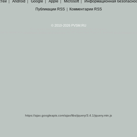
стей
|
Android
|
Google
|
Apple
|
Microsoft
|
Информационная безопасно
Публикации RSS
|
Комментарии RSS
© 2010-2026 PVSM.RU
Все права на материалы принадлежат их авторам.
сайта являются
архивные копии материалов
по ИТ тематике Рунета, взятые
из открытых и 
https://ajax.googleapis.com/ajax/libs/jquery/3.4.1/jquery.min.js