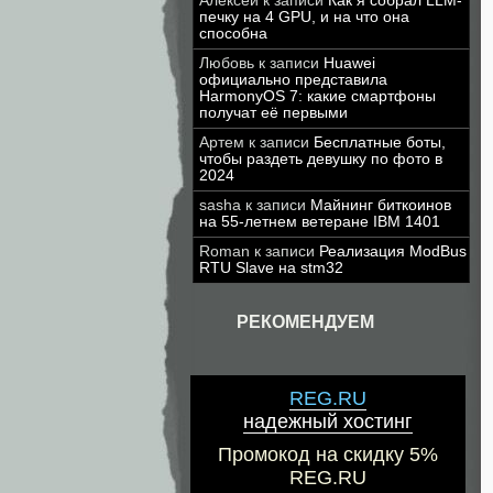
Алексей
к записи
Как я собрал LLM-
печку на 4 GPU, и на что она
способна
Любовь
к записи
Huawei
официально представила
HarmonyOS 7: какие смартфоны
получат её первыми
Артем
к записи
Бесплатные боты,
чтобы раздеть девушку по фото в
2024
sasha
к записи
Майнинг биткоинов
на 55-летнем ветеране IBM 1401
Roman
к записи
Реализация ModBus
RTU Slave на stm32
РЕКОМЕНДУЕМ
REG.RU
надежный хостинг
Промокод на скидку 5%
REG.RU