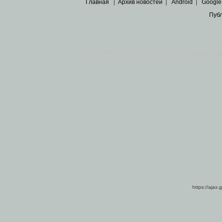
Главная
|
Архив новостей
|
Android
|
Google
Пуб
Все пра
Основными материалами сайта являются
архивные ко
https://ajax.