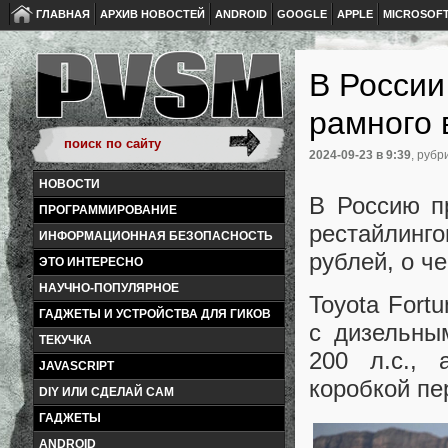
ГЛАВНАЯ
АРХИВ НОВОСТЕЙ
ANDROID
GOOGLE
APPLE
MICROSOF
В России
рамного 
2024-09-23
в 9:39
, рубр
НОВОСТИ
В Россию пр
ПРОГРАММИРОВАНИЕ
рестайлинг
ИНФОРМАЦИОННАЯ БЕЗОПАСНОСТЬ
рублей, о ч
ЭТО ИНТЕРЕСНО
НАУЧНО-ПОПУЛЯРНОЕ
Toyota Fort
ГАДЖЕТЫ И УСТРОЙСТВА ДЛЯ ГИКОВ
с дизельны
ТЕКУЧКА
200 л.с.,
JAVASCRIPT
коробкой пе
DIY ИЛИ СДЕЛАЙ САМ
ГАДЖЕТЫ
ANDROID