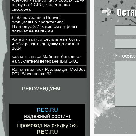
Алексей
к записи
Как я собрал LLM-
печку на 4 GPU, и на что она
способна
Любовь
к записи
Huawei
официально представила
HarmonyOS 7: какие смартфоны
получат её первыми
Артем
к записи
Бесплатные боты,
чтобы раздеть девушку по фото в
2024
* - обя
sasha
к записи
Майнинг биткоинов
на 55-летнем ветеране IBM 1401
Roman
к записи
Реализация ModBus
RTU Slave на stm32
РЕКОМЕНДУЕМ
REG.RU
надежный хостинг
Промокод на скидку 5%
REG.RU