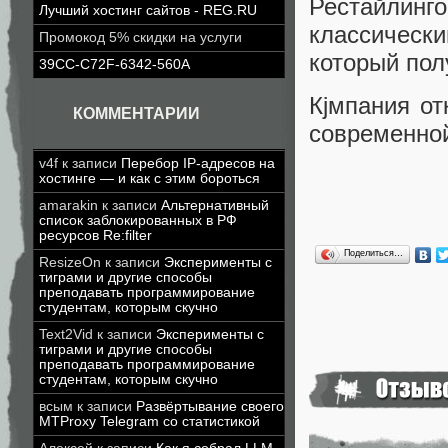
Рестайлинго
Лучший хостинг сайтов - REG.RU
классическ
Промокод 5% скидки на услуги
который пол
39CC-C72F-6342-560A
Кjмпания от
КОММЕНТАРИИ
современной
v4f
к записи
Перебор IP-адресов на
хостинге — и как с этим бороться
amarakin
к записи
Альтернативный
список заблокированных в РФ
ресурсов Re:filter
Поделиться…
ResizeOn
к записи
Эксперименты с
тиграми и другие способы
преподавать программирование
студентам, которым скучно
Text2Vid
к записи
Эксперименты с
тиграми и другие способы
преподавать программирование
студентам, которым скучно
всым
к записи
Развёртывание своего
MTProxy Telegram со статистикой