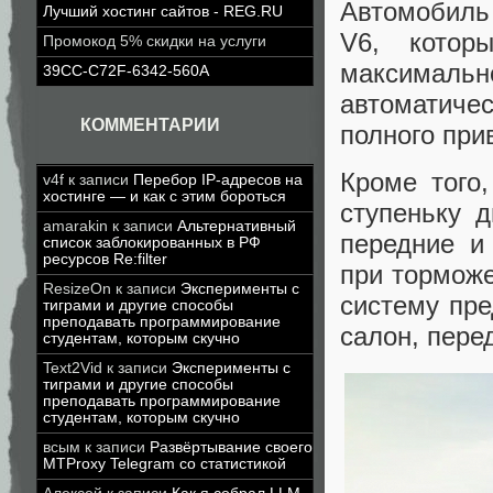
Автомобиль
Лучший хостинг сайтов - REG.RU
V6, кото
Промокод 5% скидки на услуги
максимально
39CC-C72F-6342-560A
автоматиче
КОММЕНТАРИИ
полного при
Кроме того
v4f
к записи
Перебор IP-адресов на
хостинге — и как с этим бороться
ступеньку д
amarakin
к записи
Альтернативный
передние и
список заблокированных в РФ
ресурсов Re:filter
при тормож
ResizeOn
к записи
Эксперименты с
систему пр
тиграми и другие способы
преподавать программирование
салон, пере
студентам, которым скучно
Text2Vid
к записи
Эксперименты с
тиграми и другие способы
преподавать программирование
студентам, которым скучно
всым
к записи
Развёртывание своего
MTProxy Telegram со статистикой