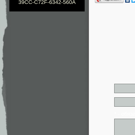
39CC-C72F-6342-560A
* - обя