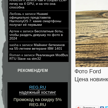
Алексей
к записи
Как я собрал LLM-
печку на 4 GPU, и на что она
способна
Любовь
к записи
Huawei
официально представила
HarmonyOS 7: какие смартфоны
получат её первыми
Артем
к записи
Бесплатные боты,
чтобы раздеть девушку по фото в
2024
sasha
к записи
Майнинг биткоинов
на 55-летнем ветеране IBM 1401
Roman
к записи
Реализация ModBus
RTU Slave на stm32
Фото Ford
РЕКОМЕНДУЕМ
Цена новинк
REG.RU
надежный хостинг
Промокод на скидку 5%
REG.RU
Поделиться…