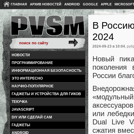
ГЛАВНАЯ
АРХИВ НОВОСТЕЙ
ANDROID
GOOGLE
APPLE
MICROSOF
В Россию
2024
2024-09-23
в 10:04
, руб
НОВОСТИ
Новый пика
ПРОГРАММИРОВАНИЕ
поколения 
ИНФОРМАЦИОННАЯ БЕЗОПАСНОСТЬ
России благ
ЭТО ИНТЕРЕСНО
НАУЧНО-ПОПУЛЯРНОЕ
Внедорожна
ГАДЖЕТЫ И УСТРОЙСТВА ДЛЯ ГИКОВ
«модульны
ТЕКУЧКА
аксессуаров
JAVASCRIPT
или лебедки
DIY ИЛИ СДЕЛАЙ САМ
Dual Live 
ГАДЖЕТЫ
сжатия вмес
ANDROID