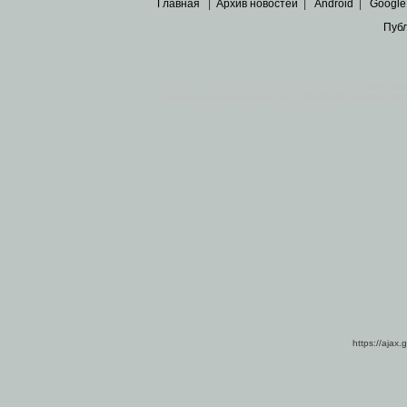
Главная
|
Архив новостей
|
Android
|
Google
Пуб
Все пра
Основными материалами сайта являются
архивные ко
https://ajax.