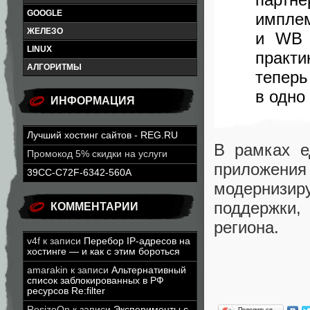
GOOGLE
импле
ЖЕЛЕЗО
и WB 
LINUX
практ
АЛГОРИТМЫ
теперь
в одно
ИНФОРМАЦИЯ
Лучший хостинг сайтов - REG.RU
В рамках е
Промокод 5% скидки на услуги
приложен
39CC-C72F-6342-560A
модернизиру
поддержки,
КОММЕНТАРИИ
региона.
v4f
к записи
Перебор IP-адресов на
хостинге — и как с этим бороться
amarakin
к записи
Альтернативный
список заблокированных в РФ
ресурсов Re:filter
ResizeOn
к записи
Эксперименты с
Поделиться…