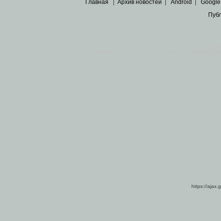
Главная
|
Архив новостей
|
Android
|
Google
Пуб
Все пра
Основными материалами сайта являются
архивные ко
https://ajax.