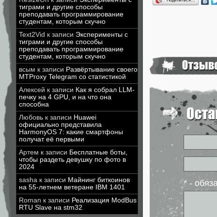
тиграми и другие способы
преподавать программирование
студентам, которым скучно
Text2Vid
к записи
Эксперименты с
тиграми и другие способы
преподавать программирование
студентам, которым скучно
всым
к записи
Развёртывание своего
MTProxy Telegram со статистикой
Алексей
к записи
Как я собрал LLM-
печку на 4 GPU, и на что она
способна
Любовь
к записи
Huawei
официально представила
HarmonyOS 7: какие смартфоны
получат её первыми
Артем
к записи
Бесплатные боты,
чтобы раздеть девушку по фото в
2024
sasha
к записи
Майнинг биткоинов
* - обя
на 55-летнем ветеране IBM 1401
Roman
к записи
Реализация ModBus
RTU Slave на stm32