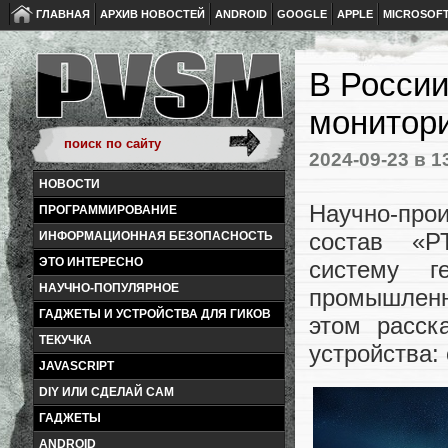
ГЛАВНАЯ
АРХИВ НОВОСТЕЙ
ANDROID
GOOGLE
APPLE
MICROSOF
В России
монитори
2024-09-23
в 1
НОВОСТИ
Научно-прои
ПРОГРАММИРОВАНИЕ
состав «Р
ИНФОРМАЦИОННАЯ БЕЗОПАСНОСТЬ
ЭТО ИНТЕРЕСНО
систему г
НАУЧНО-ПОПУЛЯРНОЕ
промышленн
ГАДЖЕТЫ И УСТРОЙСТВА ДЛЯ ГИКОВ
этом расск
ТЕКУЧКА
устройства: 
JAVASCRIPT
DIY ИЛИ СДЕЛАЙ САМ
ГАДЖЕТЫ
ANDROID