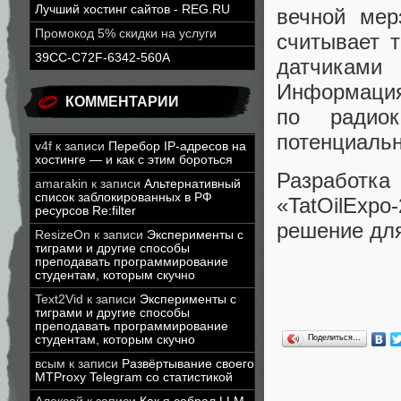
Лучший хостинг сайтов - REG.RU
вечной мер
Промокод 5% скидки на услуги
считывает 
39CC-C72F-6342-560A
датчиками
Информация
КОММЕНТАРИИ
по радиок
потенциальн
v4f
к записи
Перебор IP-адресов на
хостинге — и как с этим бороться
Разработк
amarakin
к записи
Альтернативный
список заблокированных в РФ
«TatOilExpo
ресурсов Re:filter
решение дл
ResizeOn
к записи
Эксперименты с
тиграми и другие способы
преподавать программирование
студентам, которым скучно
Text2Vid
к записи
Эксперименты с
тиграми и другие способы
преподавать программирование
Поделиться…
студентам, которым скучно
всым
к записи
Развёртывание своего
MTProxy Telegram со статистикой