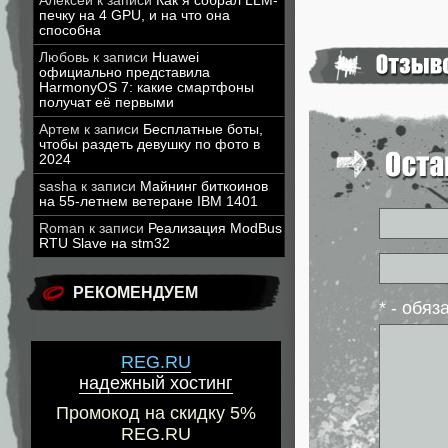
Алексей
к записи
Как я собрал LLM-
печку на 4 GPU, и на что она
способна
Любовь
к записи
Huawei
официально представила
HarmonyOS 7: какие смартфоны
получат её первыми
Артем
к записи
Бесплатные боты,
чтобы раздеть девушку по фото в
2024
sasha
к записи
Майнинг биткоинов
на 55-летнем ветеране IBM 1401
Roman
к записи
Реализация ModBus
RTU Slave на stm32
РЕКОМЕНДУЕМ
* - обя
REG.RU
надежный хостинг
Промокод на скидку 5%
REG.RU