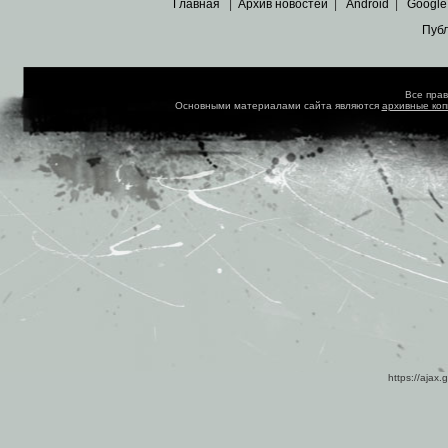
Главная
|
Архив новостей
|
Android
|
Google
Пуб
Все пра
Основными материалами сайта являются
архивные ко
https://ajax.