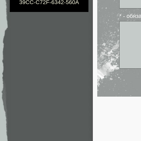
39CC-C72F-6342-560A
* - обя