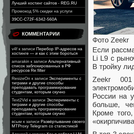
Лучший хостинг сайтов - REG.RU
Промокод 5% скидки на услуги
39CC-C72F-6342-560A
КОММЕНТАРИИ
Фото Zeekr
Если рассм
v4f
к записи
Перебор IP-адресов на
хостинге — и как с этим бороться
Li L9 с рын
amarakin
к записи
Альтернативный
В тройку лид
список заблокированных в РФ
ресурсов Re:filter
Zeekr 001
ResizeOn
к записи
Эксперименты с
тиграми и другие способы
электромоб
преподавать программирование
студентам, которым скучно
России на у
Text2Vid
к записи
Эксперименты с
больше, че
тиграми и другие способы
преподавать программирование
Кроме того
студентам, которым скучно
«окирпичива
всым
к записи
Развёртывание своего
MTProxy Telegram со статистикой