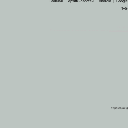
Главная
|
Архив новостей
|
Android
|
Google
Пуб
Все пра
Основными материалами сайта являются
архивные ко
https://ajax.