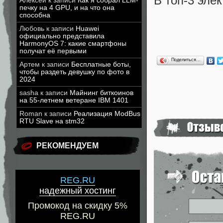
В топ-3 эле
Алексей
к записи
Как я собрал LLM-
печку на 4 GPU, и на что она
способна
Любовь
к записи
Huawei
официально представила
HarmonyOS 7: какие смартфоны
получат её первыми
Поделиться…
Артем
к записи
Бесплатные боты,
чтобы раздеть девушку по фото в
2024
sasha
к записи
Майнинг биткоинов
на 55-летнем ветеране IBM 1401
Roman
к записи
Реализация ModBus
RTU Slave на stm32
РЕКОМЕНДУЕМ
REG.RU
надежный хостинг
Промокод на скидку 5%
REG.RU