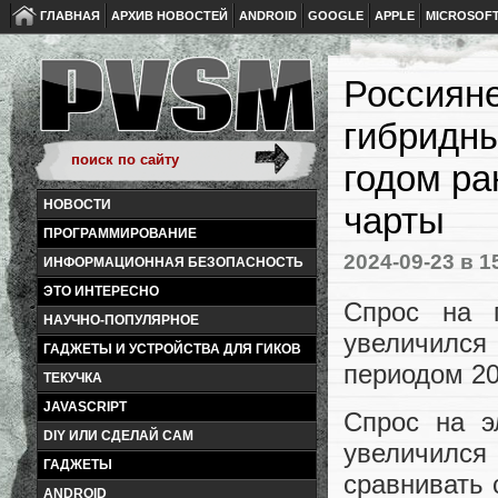
ГЛАВНАЯ
АРХИВ НОВОСТЕЙ
ANDROID
GOOGLE
APPLE
MICROSOF
Россияне
гибридны
годом ра
НОВОСТИ
чарты
ПРОГРАММИРОВАНИЕ
2024-09-23
в 1
ИНФОРМАЦИОННАЯ БЕЗОПАСНОСТЬ
ЭТО ИНТЕРЕСНО
Спрос на 
НАУЧНО-ПОПУЛЯРНОЕ
увеличился
ГАДЖЕТЫ И УСТРОЙСТВА ДЛЯ ГИКОВ
периодом 20
ТЕКУЧКА
JAVASCRIPT
Спрос на э
DIY ИЛИ СДЕЛАЙ САМ
увеличилс
ГАДЖЕТЫ
сравнивать 
ANDROID