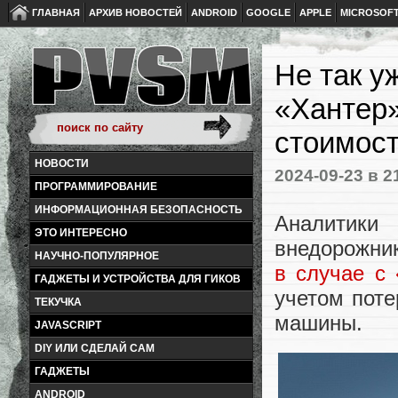
ГЛАВНАЯ
АРХИВ НОВОСТЕЙ
ANDROID
GOOGLE
APPLE
MICROSOF
Не так у
«Хантер»
стоимос
НОВОСТИ
2024-09-23
в 2
ПРОГРАММИРОВАНИЕ
ИНФОРМАЦИОННАЯ БЕЗОПАСНОСТЬ
Аналитик
ЭТО ИНТЕРЕСНО
внедорожник
НАУЧНО-ПОПУЛЯРНОЕ
в случае с
ГАДЖЕТЫ И УСТРОЙСТВА ДЛЯ ГИКОВ
учетом поте
ТЕКУЧКА
машины.
JAVASCRIPT
DIY ИЛИ СДЕЛАЙ САМ
ГАДЖЕТЫ
ANDROID