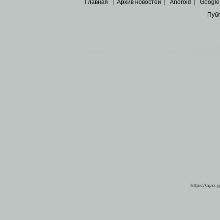
Главная
|
Архив новостей
|
Android
|
Google
Пуб
Все пра
Основными материалами сайта являются
архивные ко
https://ajax.