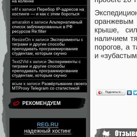
на коленке
v4f
к записи
Перебор IP-адресов на
Экспедиц
хостинге — и как с этим бороться
оранжевым 
amarakin
к записи
Альтернативный
список заблокированных в РФ
крыше, сил
ресурсов Re:filter
наличием тя
ResizeOn
к записи
Эксперименты с
тиграми и другие способы
порогов, а 
преподавать программирование
студентам, которым скучно
и «зубастым
Text2Vid
к записи
Эксперименты с
тиграми и другие способы
преподавать программирование
студентам, которым скучно
всым
к записи
Развёртывание своего
MTProxy Telegram со статистикой
Поделиться…
РЕКОМЕНДУЕМ
REG.RU
надежный хостинг