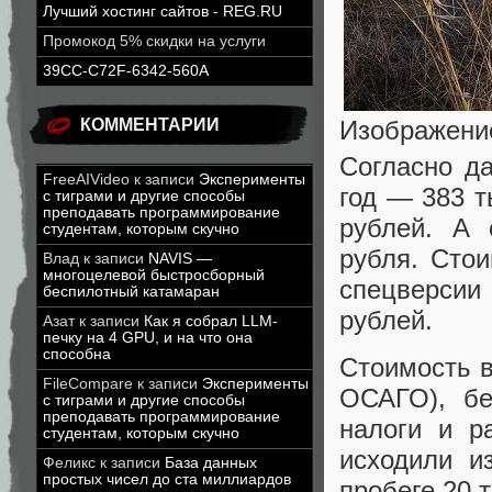
Лучший хостинг сайтов - REG.RU
Промокод 5% скидки на услуги
39CC-C72F-6342-560A
КОММЕНТАРИИ
Изображени
Согласно д
FreeAIVideo
к записи
Эксперименты
год — 383 т
с тиграми и другие способы
преподавать программирование
рублей. А 
студентам, которым скучно
рубля. Сто
Влад
к записи
NAVIS —
многоцелевой быстросборный
спецверсии
беспилотный катамаран
рублей.
Азат
к записи
Как я собрал LLM-
печку на 4 GPU, и на что она
способна
Стоимость в
FileCompare
к записи
Эксперименты
ОСАГО), бе
с тиграми и другие способы
преподавать программирование
налоги и р
студентам, которым скучно
исходили и
Феликс
к записи
База данных
простых чисел до ста миллиардов
пробеге 20 т