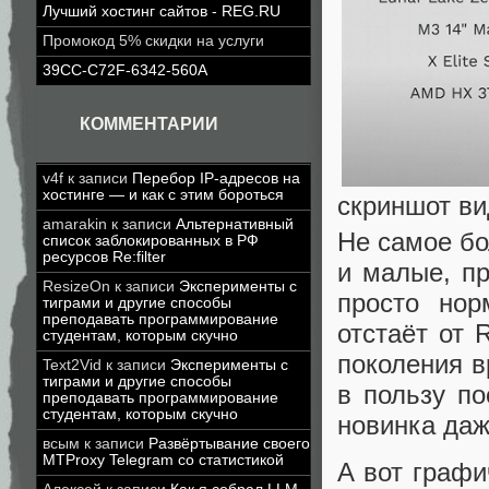
Лучший хостинг сайтов - REG.RU
Промокод 5% скидки на услуги
39CC-C72F-6342-560A
КОММЕНТАРИИ
v4f
к записи
Перебор IP-адресов на
хостинге — и как с этим бороться
скриншот ви
amarakin
к записи
Альтернативный
Не самое бо
список заблокированных в РФ
ресурсов Re:filter
и малые, пр
ResizeOn
к записи
Эксперименты с
просто нор
тиграми и другие способы
преподавать программирование
отстаёт от 
студентам, которым скучно
поколения в
Text2Vid
к записи
Эксперименты с
тиграми и другие способы
в пользу по
преподавать программирование
студентам, которым скучно
новинка даж
всым
к записи
Развёртывание своего
MTProxy Telegram со статистикой
А вот графи