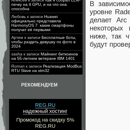
Алексей
к записи
Как я собрал LLM-
В зависимо
печку на 4 GPU, и на что она
способна
уровне Rade
Любовь
к записи
Huawei
делает Arc
официально представила
HarmonyOS 7: какие смартфоны
некоторых 
получат её первыми
ниже, так ч
Артем
к записи
Бесплатные боты,
чтобы раздеть девушку по фото в
будут прове
2024
sasha
к записи
Майнинг биткоинов
на 55-летнем ветеране IBM 1401
Roman
к записи
Реализация ModBus
RTU Slave на stm32
РЕКОМЕНДУЕМ
REG.RU
надежный хостинг
Промокод на скидку 5%
REG.RU