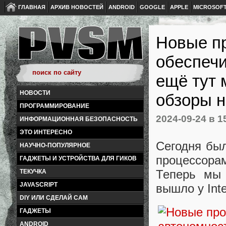
ГЛАВНАЯ
АРХИВ НОВОСТЕЙ
ANDROID
GOOGLE
APPLE
MICROSOF
Новые пр
обеспечи
ещё тут
НОВОСТИ
обзоры н
ПРОГРАММИРОВАНИЕ
2024-09-24
в 1
ИНФОРМАЦИОННАЯ БЕЗОПАСНОСТЬ
ЭТО ИНТЕРЕСНО
Сегодня был
НАУЧНО-ПОПУЛЯРНОЕ
процессора
ГАДЖЕТЫ И УСТРОЙСТВА ДЛЯ ГИКОВ
Теперь мы 
ТЕКУЧКА
JAVASCRIPT
вышло у Inte
DIY ИЛИ СДЕЛАЙ САМ
ГАДЖЕТЫ
ANDROID