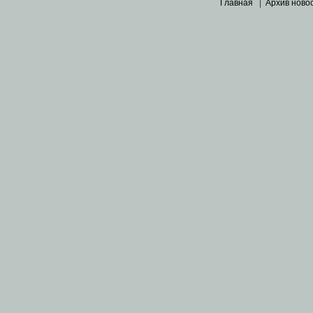
Главная
|
Архив ново
Основными материалами 