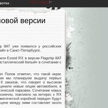
Select Language
▼
АБОТКА
новой версии
ip 8AT уже появился у российских
ий» в Санкт-Петербурге.
или Exeed RX в версии Flagship 8AT
исталлический белый» в сочетании с
л Попов отметил, что такой окрас
емя мы планируем выдачу первых
6 заказов, что говорит о высоком
оценили новые опции автомобиля, в
тической парковки. Сочетание новых
 конечно, повлияло на интерес к RX
оматической коробкой передач будут
 цене между ними составляет около