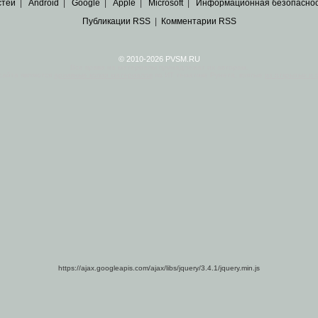
стей
|
Android
|
Google
|
Apple
|
Microsoft
|
Информационная безопасно
Публикации RSS
|
Комментарии RSS
© 2010-2026 PVSM.RU
Все права на материалы принадлежат их авторам.
сайта являются
архивные копии материалов
по ИТ тематике Рунета, взятые
из открытых и 
https://ajax.googleapis.com/ajax/libs/jquery/3.4.1/jquery.min.js