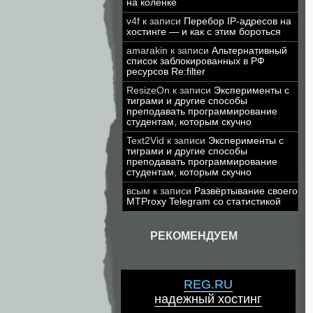
на коленке
v4f
к записи
Перебор IP-адресов на
хостинге — и как с этим бороться
amarakin
к записи
Альтернативный
список заблокированных в РФ
ресурсов Re:filter
ResizeOn
к записи
Эксперименты с
тиграми и другие способы
преподавать программирование
студентам, которым скучно
Text2Vid
к записи
Эксперименты с
тиграми и другие способы
преподавать программирование
студентам, которым скучно
всым
к записи
Развёртывание своего
MTProxy Telegram со статистикой
РЕКОМЕНДУЕМ
REG.RU
надежный хостинг