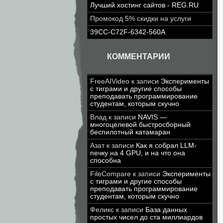
Лучший хостинг сайтов - REG.RU
Промокод 5% скидки на услуги
39CC-C72F-6342-560A
КОММЕНТАРИИ
FreeAIVideo
к записи
Эксперименты
с тиграми и другие способы
преподавать программирование
студентам, которым скучно
Влад
к записи
NAVIS —
многоцелевой быстросборный
беспилотный катамаран
Азат
к записи
Как я собрал LLM-
печку на 4 GPU, и на что она
способна
FileCompare
к записи
Эксперименты
с тиграми и другие способы
преподавать программирование
студентам, которым скучно
Феликс
к записи
База данных
простых чисел до ста миллиардов