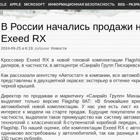
GLE
APPLE
MICROSOFT
ИНФОРМАЦИОННАЯ БЕЗОПАСНОСТЬ
ВЕБ – РАЗР
В России начались продажи 
Exeed RX
2024-09-25
в 6:19
, рубрики:
Новости
Кроссовер Exeed RX в новой топовой комплектации Flagsh
дилеров, в частности, в автоцентре «Санрайз Групп Пискаревск
Как рассказали агентству «Автостат» в компании, все автомоб
представлены в двухцветной окраске: экстерьер в оттенке «кр
черной крышей.
Директор по продажам и маркетингу «Санрайз Групп» Михаи
выделяет только версию Flagship 8АТ: «В ближайшее вр
автомобилей новой комплектации. У нас уже есть лист из 
интересе к модели на старте продаж. Будущие покупатели 
частности, выделили такое преимущество как систему автома
технологий с классической 8-ступенчатой коробкой передач,
Flagship. По нашей оценке, обе комплектации Exeed RX с авт
одинаково востребованы у автолюбителей, так как разница в
150 тысяч рублей».