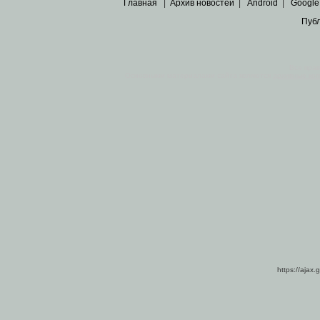
Главная
|
Архив новостей
|
Android
|
Google
Пуб
Все пра
Основными материалами сайта являются
архивные ко
https://ajax.