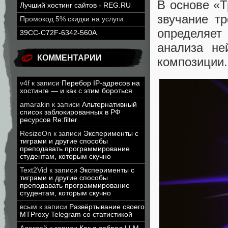
В основе «Т
Лучший хостинг сайтов - REG.RU
звучание т
Промокод 5% скидки на услуги
определяет
39CC-C72F-6342-560A
анализа не
КОММЕНТАРИИ
композиции.
v4f
к записи
Перебор IP-адресов на
хостинге — и как с этим бороться
amarakin
к записи
Альтернативный
список заблокированных в РФ
ресурсов Re:filter
ResizeOn
к записи
Эксперименты с
тиграми и другие способы
преподавать программирование
студентам, которым скучно
Text2Vid
к записи
Эксперименты с
тиграми и другие способы
преподавать программирование
студентам, которым скучно
всым
к записи
Развёртывание своего
MTProxy Telegram со статистикой