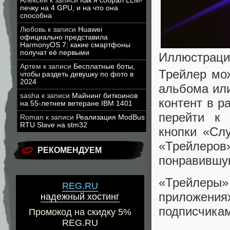
Алексей
к записи
Как я собрал LLM-
печку на 4 GPU, и на что она
способна
Любовь
к записи
Huawei
официально представила
HarmonyOS 7: какие смартфоны
получат её первыми
Иллюстраци
Артем
к записи
Бесплатные боты,
Трейлер мож
чтобы раздеть девушку по фото в
2024
альбома или
sasha
к записи
Майнинг биткоинов
контент в р
на 55-летнем ветеране IBM 1401
перейти к
Roman
к записи
Реализация ModBus
RTU Slave на stm32
кнопки «Сл
«Трейлеров»
РЕКОМЕНДУЕМ
понравившу
«Трейлеры
REG.RU
приложения
надежный хостинг
подписчика
Промокод на скидку 5%
REG.RU