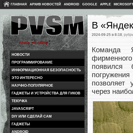
ГЛАВНАЯ
АРХИВ НОВОСТЕЙ
ANDROID
GOOGLE
APPLE
MICROSOF
В «Яндек
2024-09-25
в 8:18
, рубр
Команда 
НОВОСТИ
фирменного
ПРОГРАММИРОВАНИЕ
появился 
ИНФОРМАЦИОННАЯ БЕЗОПАСНОСТЬ
погружения 
ЭТО ИНТЕРЕСНО
позволяет 
НАУЧНО-ПОПУЛЯРНОЕ
через наибо
ГАДЖЕТЫ И УСТРОЙСТВА ДЛЯ ГИКОВ
ТЕКУЧКА
JAVASCRIPT
DIY ИЛИ СДЕЛАЙ САМ
ГАДЖЕТЫ
ANDROID