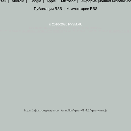
стей
|
Android
|
Google
|
Apple
|
Microsoft
|
Информационная безопасно
Публикации RSS
|
Комментарии RSS
© 2010-2026 PVSM.RU
Все права на материалы принадлежат их авторам.
сайта являются
архивные копии материалов
по ИТ тематике Рунета, взятые
из открытых и 
https://ajax.googleapis.com/ajax/libs/jquery/3.4.1/jquery.min.js