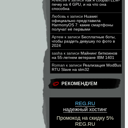
Алексей
к записи
Как я собрал LLM-
печку на 4 GPU, и на что она
способна
Любовь
к записи
Huawei
официально представила
HarmonyOS 7: какие смартфоны
получат её первыми
Артем
к записи
Бесплатные боты,
чтобы раздеть девушку по фото в
2024
sasha
к записи
Майнинг биткоинов
на 55-летнем ветеране IBM 1401
Roman
к записи
Реализация ModBus
RTU Slave на stm32
РЕКОМЕНДУЕМ
REG.RU
надежный хостинг
Промокод на скидку 5%
REG.RU