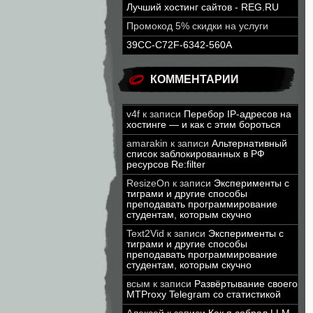
Лучший хостинг сайтов - REG.RU
Промокод 5% скидки на услуги
39CC-C72F-6342-560A
КОММЕНТАРИИ
v4f
к записи
Перебор IP-адресов на
хостинге — и как с этим бороться
amarakin
к записи
Альтернативный
список заблокированных в РФ
ресурсов Re:filter
ResizeOn
к записи
Эксперименты с
тиграми и другие способы
преподавать программирование
студентам, которым скучно
Text2Vid
к записи
Эксперименты с
тиграми и другие способы
преподавать программирование
студентам, которым скучно
всым
к записи
Развёртывание своего
MTProxy Telegram со статистикой