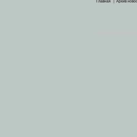
Главная
|
Архив ново
Основными материалами 