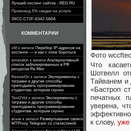
Лучший хостинг сайтов - REG.RU
Промокод 5% скидки на услуги
39CC-C72F-6342-560A
КОММЕНТАРИИ
v4f
к записи
Перебор IP-адресов на
хостинге — и как с этим бороться
Фото wccfte
amarakin
к записи
Альтернативный
Что касает
список заблокированных в РФ
ресурсов Re:filter
Шотвелл от
ResizeOn
к записи
Эксперименты с
Тайванем и 
тиграми и другие способы
преподавать программирование
«Бастроп с
студентам, которым скучно
печатных п
Text2Vid
к записи
Эксперименты с
тиграми и другие способы
уверена, ч
преподавать программирование
студентам, которым скучно
эффективнос
всым
к записи
Развёртывание своего
к слову,
уже
MTProxy Telegram со статистикой