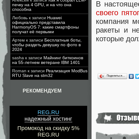
Алексей
к записи
Как я собрал LLM-
В настоящ
печку на 4 GPU, и на что она
способна
своего пято
Любовь
к записи
Huawei
компания м
официально представила
HarmonyOS 7: какие смартфоны
ракеты и н
получат её первыми
которые дол
Артем
к записи
Бесплатные боты,
чтобы раздеть девушку по фото в
2024
sasha
к записи
Майнинг биткоинов
на 55-летнем ветеране IBM 1401
Roman
к записи
Реализация ModBus
RTU Slave на stm32
Поделиться…
РЕКОМЕНДУЕМ
REG.RU
надежный хостинг
Промокод на скидку 5%
REG.RU