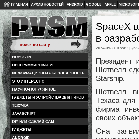
ГЛАВНАЯ
АРХИВ НОВОСТЕЙ
ANDROID
GOOGLE
APPLE
MICROSOF
SpaceX в
в разрабо
2024-09-27
в 5:49
, рубр
НОВОСТИ
Президент 
ПРОГРАММИРОВАНИЕ
Шотвелл сде
ИНФОРМАЦИОННАЯ БЕЗОПАСНОСТЬ
Starship.
ЭТО ИНТЕРЕСНО
НАУЧНО-ПОПУЛЯРНОЕ
Шотвелл в
ГАДЖЕТЫ И УСТРОЙСТВА ДЛЯ ГИКОВ
Техаса для 
ТЕКУЧКА
фирма инве
JAVASCRIPT
своих объект
DIY ИЛИ СДЕЛАЙ САМ
Она заяви
ГАДЖЕТЫ
ANDROID