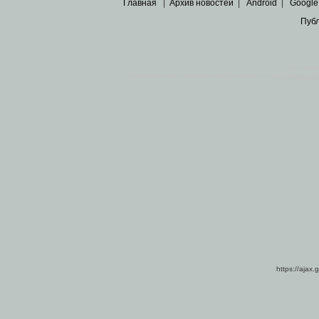
Главная
|
Архив новостей
|
Android
|
Google
Пуб
Все пра
Основными материалами сайта являются
архивные ко
https://ajax.