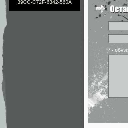
39CC-C72F-6342-560A
* - обя