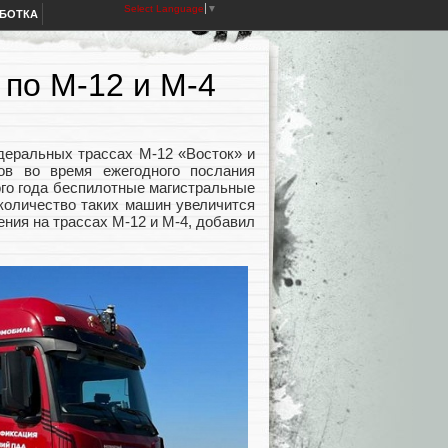
Select Language
▼
АБОТКА
по М-12 и М-4
деральных трассах М-12 «Восток» и
ов во время ежегодного послания
ого года беспилотные магистральные
 количество таких машин увеличится
ния на трассах М-12 и М-4, добавил