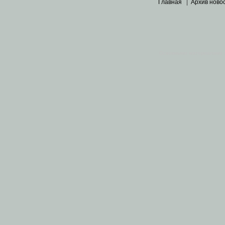
Главная
|
Архив ново
Основными материалами 