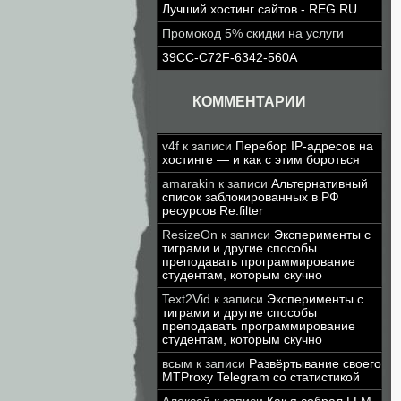
Лучший хостинг сайтов - REG.RU
Промокод 5% скидки на услуги
39CC-C72F-6342-560A
КОММЕНТАРИИ
v4f
к записи
Перебор IP-адресов на
хостинге — и как с этим бороться
amarakin
к записи
Альтернативный
список заблокированных в РФ
ресурсов Re:filter
ResizeOn
к записи
Эксперименты с
тиграми и другие способы
преподавать программирование
студентам, которым скучно
Text2Vid
к записи
Эксперименты с
тиграми и другие способы
преподавать программирование
студентам, которым скучно
всым
к записи
Развёртывание своего
MTProxy Telegram со статистикой