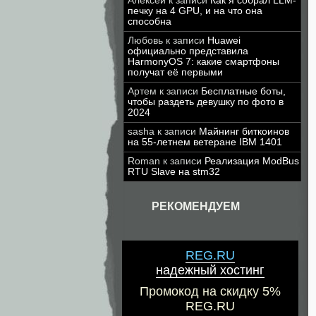
Алексей
к записи
Как я собрал LLM-
печку на 4 GPU, и на что она
способна
Любовь
к записи
Huawei
официально представила
HarmonyOS 7: какие смартфоны
получат её первыми
Артем
к записи
Бесплатные боты,
чтобы раздеть девушку по фото в
2024
sasha
к записи
Майнинг биткоинов
на 55-летнем ветеране IBM 1401
Roman
к записи
Реализация ModBus
RTU Slave на stm32
РЕКОМЕНДУЕМ
REG.RU
надежный хостинг
Промокод на скидку 5%
REG.RU