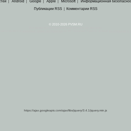
стей
|
Android
|
Google
|
Apple
|
Microsoft
|
Информационная безопасно
Публикации RSS
|
Комментарии RSS
© 2010-2026 PVSM.RU
Все права на материалы принадлежат их авторам.
сайта являются
архивные копии материалов
по ИТ тематике Рунета, взятые
из открытых и 
https://ajax.googleapis.com/ajax/libs/jquery/3.4.1/jquery.min.js