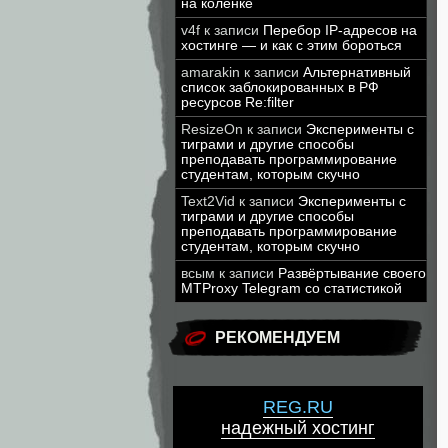
на коленке
v4f
к записи
Перебор IP-адресов на
хостинге — и как с этим бороться
amarakin
к записи
Альтернативный
список заблокированных в РФ
ресурсов Re:filter
ResizeOn
к записи
Эксперименты с
тиграми и другие способы
преподавать программирование
студентам, которым скучно
Text2Vid
к записи
Эксперименты с
тиграми и другие способы
преподавать программирование
студентам, которым скучно
всым
к записи
Развёртывание своего
MTProxy Telegram со статистикой
РЕКОМЕНДУЕМ
REG.RU
надежный хостинг