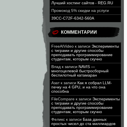
Лучший хостинг сайтов - REG.RU
Промокод 5% скидки на услуги
39CC-C72F-6342-560A
КОММЕНТАРИИ
FreeAIVideo
к записи
Эксперименты
с тиграми и другие способы
преподавать программирование
студентам, которым скучно
Влад
к записи
NAVIS —
многоцелевой быстросборный
беспилотный катамаран
Азат
к записи
Как я собрал LLM-
печку на 4 GPU, и на что она
способна
FileCompare
к записи
Эксперименты
с тиграми и другие способы
преподавать программирование
студентам, которым скучно
Феликс
к записи
База данных
простых чисел до ста миллиардов