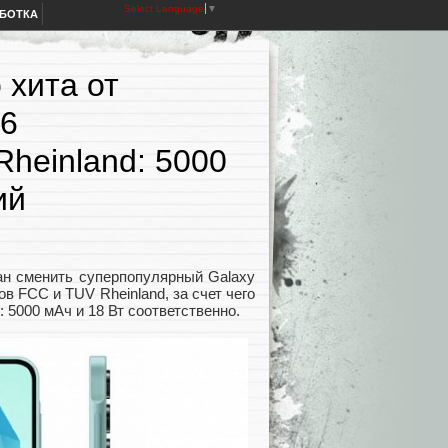
Select Language
▼
АБОТКА
 хита от
16
heinland: 5000
ий
ан сменить суперпопулярный Galaxy
в FCC и TUV Rheinland, за счет чего
 5000 мАч и 18 Вт соответственно.