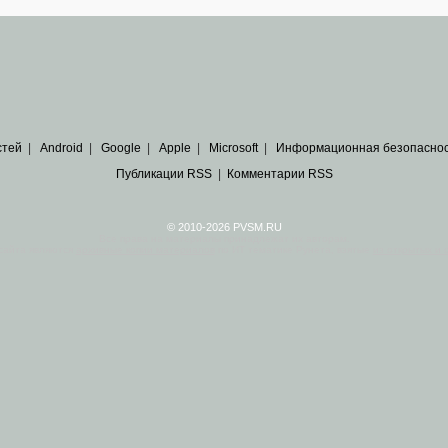
стей
|
Android
|
Google
|
Apple
|
Microsoft
|
Информационная безопасно
Публикации RSS
|
Комментарии RSS
© 2010-2026 PVSM.RU
Все права на материалы принадлежат их авторам.
сайта являются
архивные копии материалов
по ИТ тематике Рунета, взятые
из открытых и 