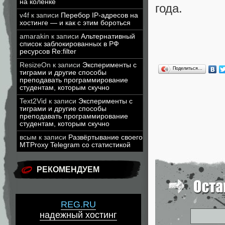
на коленке
года.
v4f
к записи
Перебор IP-адресов на
хостинге — и как с этим бороться
amarakin
к записи
Альтернативный
список заблокированных в РФ
ресурсов Re:filter
ResizeOn
к записи
Эксперименты с
Поделиться…
тиграми и другие способы
преподавать программирование
студентам, которым скучно
Text2Vid
к записи
Эксперименты с
тиграми и другие способы
преподавать программирование
студентам, которым скучно
всым
к записи
Развёртывание своего
MTProxy Telegram со статистикой
РЕКОМЕНДУЕМ
REG.RU
надежный хостинг