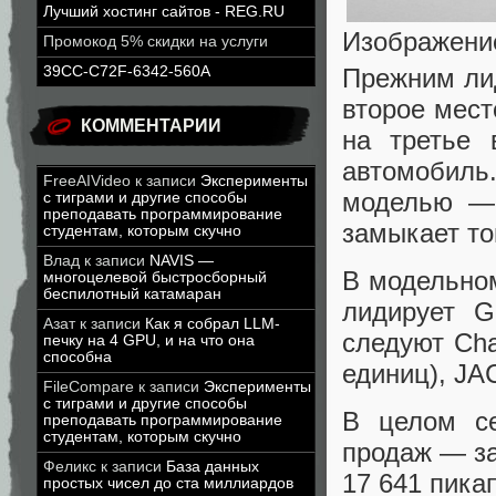
Лучший хостинг сайтов - REG.RU
Изображени
Промокод 5% скидки на услуги
Прежним лид
39CC-C72F-6342-560A
второе мест
КОММЕНТАРИИ
на третье 
автомобиль
FreeAIVideo
к записи
Эксперименты
моделью — 
с тиграми и другие способы
преподавать программирование
замыкает то
студентам, которым скучно
Влад
к записи
NAVIS —
В модельном
многоцелевой быстросборный
беспилотный катамаран
лидирует G
Азат
к записи
Как я собрал LLM-
следуют Cha
печку на 4 GPU, и на что она
способна
единиц), JAC
FileCompare
к записи
Эксперименты
с тиграми и другие способы
В целом се
преподавать программирование
студентам, которым скучно
продаж — за
Феликс
к записи
База данных
17 641 пика
простых чисел до ста миллиардов