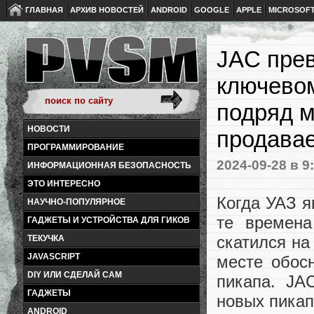
ГЛАВНАЯ
АРХИВ НОВОСТЕЙ
ANDROID
GOOGLE
APPLE
MICROSOF
JAC прев
ключевом
подряд 
НОВОСТИ
продавае
ПРОГРАММИРОВАНИЕ
2024-09-28
в 9
ИНФОРМАЦИОННАЯ БЕЗОПАСНОСТЬ
ЭТО ИНТЕРЕСНО
Когда УАЗ я
НАУЧНО-ПОПУЛЯРНОЕ
те времена
ГАДЖЕТЫ И УСТРОЙСТВА ДЛЯ ГИКОВ
скатился на
ТЕКУЧКА
JAVASCRIPT
месте обос
DIY ИЛИ СДЕЛАЙ САМ
пикапа. JA
ГАДЖЕТЫ
новых пикап
ANDROID