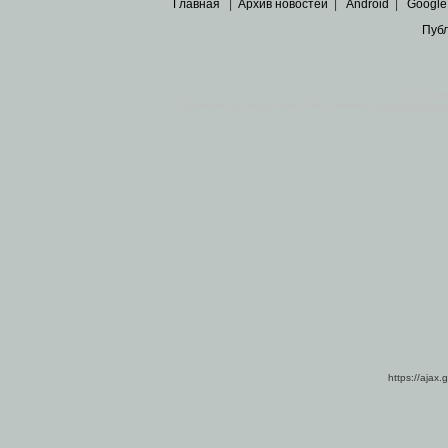
Главная
|
Архив новостей
|
Android
|
Google
Пуб
Все пра
Основными материалами сайта являются
архивные ко
https://ajax.