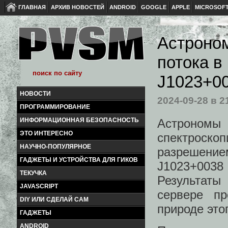
ГЛАВНАЯ
АРХИВ НОВОСТЕЙ
ANDROID
GOOGLE
APPLE
MICROSOF
Астроно
потока в
J1023+0
НОВОСТИ
2024-09-28
в 2
ПРОГРАММИРОВАНИЕ
Астрономы
ИНФОРМАЦИОННАЯ БЕЗОПАСНОСТЬ
ЭТО ИНТЕРЕСНО
спектроск
НАУЧНО-ПОПУЛЯРНОЕ
разрешение
ГАДЖЕТЫ И УСТРОЙСТВА ДЛЯ ГИКОВ
J1023+0038
ТЕКУЧКА
Результаты
JAVASCRIPT
сервере п
DIY ИЛИ СДЕЛАЙ САМ
природе это
ГАДЖЕТЫ
ANDROID