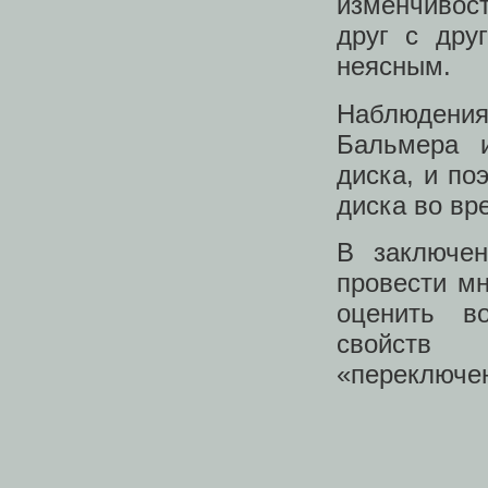
изменчивос
друг с дру
неясным.
Наблюдения
Бальмера и
диска, и по
диска во вр
В заключен
провести м
оценить в
свойств
«переключен