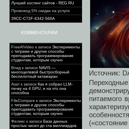
Лучший хостинг сайтов - REG.RU
Промокод 5% скидки на услуги
39CC-C72F-6342-560A
КОММЕНТАРИИ
FreeAIVideo
к записи
Эксперименты
с тиграми и другие способы
преподавать программирование
студентам, которым скучно
Влад
к записи
NAVIS —
Источник: D
многоцелевой быстросборный
беспилотный катамаран
Переходн
Азат
к записи
Как я собрал LLM-
печку на 4 GPU, и на что она
демонстрир
способна
питаемого в
FileCompare
к записи
Эксперименты
характери
с тиграми и другие способы
преподавать программирование
особенност
студентам, которым скучно
(«состояние
Феликс
к записи
База данных
простых чисел до ста миллиардов