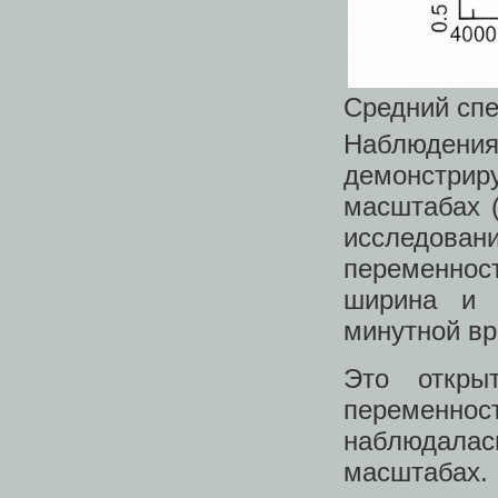
Средний спек
Наблюдени
демонстрир
масштабах (
исследован
переменнос
ширина и 
минутной в
Это откры
переменн
наблюда
масштаба