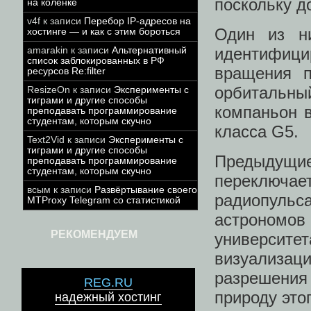
поскольку д
на коленке
v4f
к записи
Перебор IP-адресов на
Один из н
хостинге — и как с этим бороться
идентифиц
amarakin
к записи
Альтернативный
список заблокированных в РФ
вращения п
ресурсов Re:filter
орбитальны
ResizeOn
к записи
Эксперименты с
тиграми и другие способы
компаньон в
преподавать программирование
студентам, которым скучно
класса G5.
Text2Vid
к записи
Эксперименты с
тиграми и другие способы
Предыдущ
преподавать программирование
студентам, которым скучно
переключае
всым
к записи
Развёртывание своего
радиопул
MTProxy Telegram со статистикой
астрономов
РЕКОМЕНДУЕМ
университе
визуализа
разрешения
REG.RU
природу это
надежный хостинг