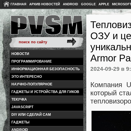
ГЛАВНАЯ
АРХИВ НОВОСТЕЙ
ANDROID
GOOGLE
APPLE
MICROSOF
Тепловиз
ОЗУ и це
уникаль
НОВОСТИ
Armor Pad
ПРОГРАММИРОВАНИЕ
2024-09-29
в 9
ИНФОРМАЦИОННАЯ БЕЗОПАСНОСТЬ
ЭТО ИНТЕРЕСНО
Компания U
НАУЧНО-ПОПУЛЯРНОЕ
который ст
ГАДЖЕТЫ И УСТРОЙСТВА ДЛЯ ГИКОВ
тепловизор
ТЕКУЧКА
JAVASCRIPT
DIY ИЛИ СДЕЛАЙ САМ
ГАДЖЕТЫ
ANDROID