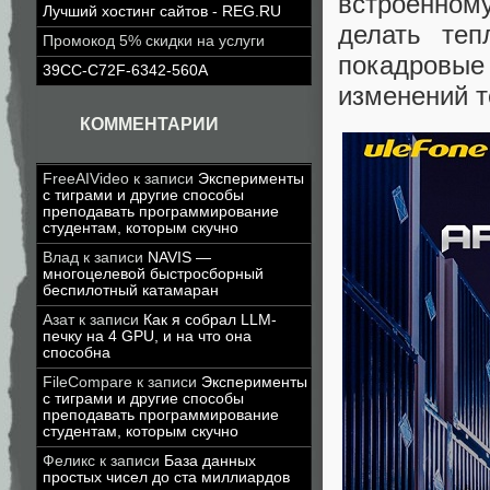
встроенном
Лучший хостинг сайтов - REG.RU
делать теп
Промокод 5% скидки на услуги
покадровы
39CC-C72F-6342-560A
изменений 
КОММЕНТАРИИ
FreeAIVideo
к записи
Эксперименты
с тиграми и другие способы
преподавать программирование
студентам, которым скучно
Влад
к записи
NAVIS —
многоцелевой быстросборный
беспилотный катамаран
Азат
к записи
Как я собрал LLM-
печку на 4 GPU, и на что она
способна
FileCompare
к записи
Эксперименты
с тиграми и другие способы
преподавать программирование
студентам, которым скучно
Феликс
к записи
База данных
простых чисел до ста миллиардов