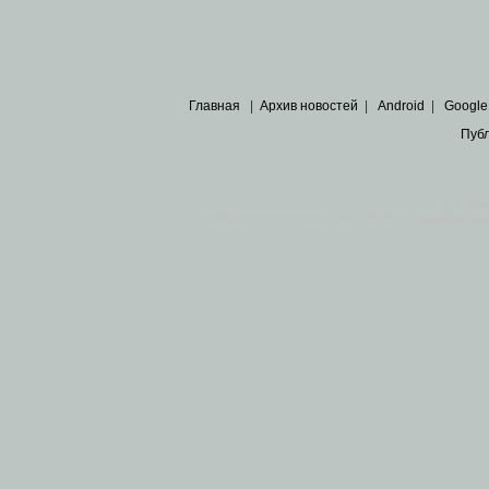
Главная
|
Архив новостей
|
Android
|
Google
Пуб
Все пра
Основными материалами сайта являются
архивные ко