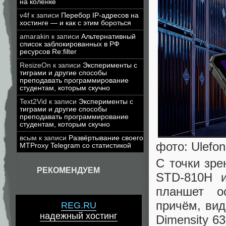
на коленке
v4f
к записи
Перебор IP-адресов на
хостинге — и как с этим бороться
amarakin
к записи
Альтернативный
список заблокированных в РФ
ресурсов Re:filter
ResizeOn
к записи
Эксперименты с
тиграми и другие способы
преподавать программирование
студентам, которым скучно
Text2Vid
к записи
Эксперименты с
тиграми и другие способы
преподавать программирование
студентам, которым скучно
всым
к записи
Развёртывание своего
фото: Ulefo
MTProxy Telegram со статистикой
С точки зре
РЕКОМЕНДУЕМ
STD-810H и
планшет о
причём, вид
REG.RU
надежный хостинг
Dimensity 6