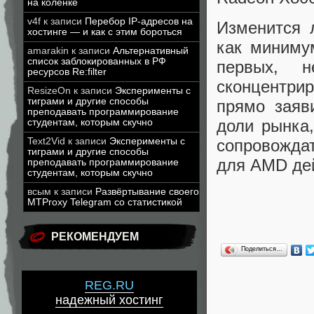
на коленке
v4f
к записи
Перебор IP-адресов на
Изменится 
хостинге — и как с этим бороться
как миниму
amarakin
к записи
Альтернативный
список заблокированных в РФ
первых, 
ресурсов Re:filter
сконцентрир
ResizeOn
к записи
Эксперименты с
тиграми и другие способы
прямо заяв
преподавать программирование
доли рынка,
студентам, которым скучно
Text2Vid
к записи
Эксперименты с
сопровожда
тиграми и другие способы
для AMD де
преподавать программирование
студентам, которым скучно
всым
к записи
Развёртывание своего
MTProxy Telegram со статистикой
РЕКОМЕНДУЕМ
Поделиться…
REG.RU
надежный хостинг