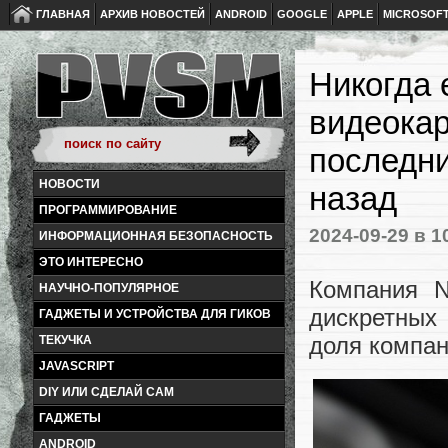
ГЛАВНАЯ
АРХИВ НОВОСТЕЙ
ANDROID
GOOGLE
APPLE
MICROSOF
Никогда 
видеокар
последни
НОВОСТИ
назад
ПРОГРАММИРОВАНИЕ
2024-09-29
в 1
ИНФОРМАЦИОННАЯ БЕЗОПАСНОСТЬ
ЭТО ИНТЕРЕСНО
Компания N
НАУЧНО-ПОПУЛЯРНОЕ
дискретных 
ГАДЖЕТЫ И УСТРОЙСТВА ДЛЯ ГИКОВ
доля компан
ТЕКУЧКА
JAVASCRIPT
DIY ИЛИ СДЕЛАЙ САМ
ГАДЖЕТЫ
ANDROID