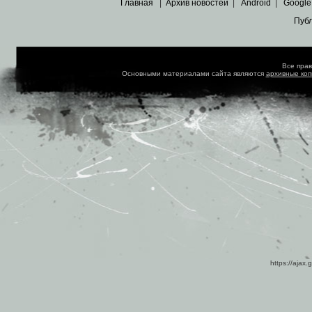
Главная
|
Архив новостей
|
Android
|
Google
Пуб
Все пра
Основными материалами сайта являются
архивные ко
https://ajax.