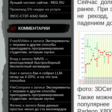
Сейчас дол
Лучший хостинг сайтов - REG.RU
ранее. При 
Промокод 5% скидки на услуги
не рекорд,
39CC-C72F-6342-560A
падением д
КОММЕНТАРИИ
FreeAIVideo
к записи
Эксперименты
с тиграми и другие способы
преподавать программирование
студентам, которым скучно
Влад
к записи
NAVIS —
многоцелевой быстросборный
беспилотный катамаран
Азат
к записи
Как я собрал LLM-
печку на 4 GPU, и на что она
способна
FileCompare
к записи
Эксперименты
фото: 3DCen
с тиграми и другие способы
преподавать программирование
Также можно
студентам, которым скучно
популярнее
Феликс
к записи
База данных
простых чисел до ста миллиардов
Radeon X800