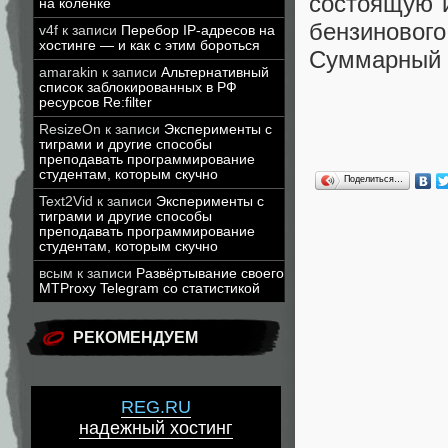
состоящую и
на коленке
бензиновог
v4f
к записи
Перебор IP-адресов на
хостинге — и как с этим бороться
Суммарный з
amarakin
к записи
Альтернативный
список заблокированных в РФ
ресурсов Re:filter
ResizeOn
к записи
Эксперименты с
тиграми и другие способы
преподавать программирование
студентам, которым скучно
Поделиться…
Text2Vid
к записи
Эксперименты с
тиграми и другие способы
преподавать программирование
студентам, которым скучно
всым
к записи
Развёртывание своего
MTProxy Telegram со статистикой
РЕКОМЕНДУЕМ
REG.RU
надежный хостинг