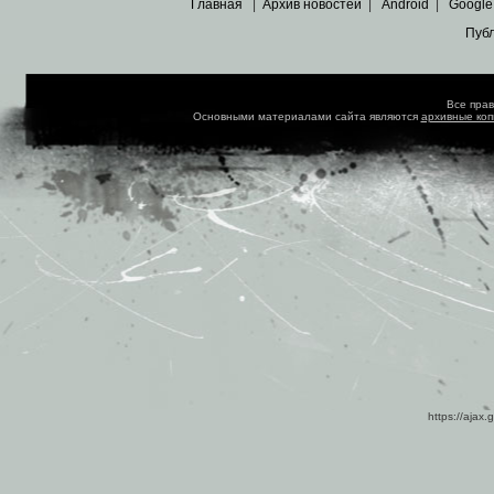
Главная
|
Архив новостей
|
Android
|
Google
Пуб
Все пра
Основными материалами сайта являются
архивные ко
https://ajax.