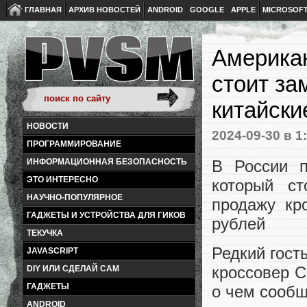
ГЛАВНАЯ
АРХИВ НОВОСТЕЙ
ANDROID
GOOGLE
APPLE
MICROSOF
Американ
стоит за
китайски
НОВОСТИ
2024-09-30
в 1
ПРОГРАММИРОВАНИЕ
В России п
ИНФОРМАЦИОННАЯ БЕЗОПАСНОСТЬ
ЭТО ИНТЕРЕСНО
который с
НАУЧНО-ПОПУЛЯРНОЕ
продажу кр
ГАДЖЕТЫ И УСТРОЙСТВА ДЛЯ ГИКОВ
рублей
ТЕКУЧКА
Редкий гост
JAVASCRIPT
кроссовер C
DIY ИЛИ СДЕЛАЙ САМ
ГАДЖЕТЫ
о чем сообщ
ANDROID