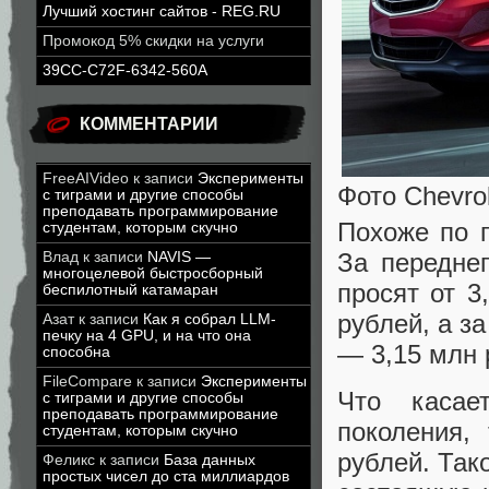
Лучший хостинг сайтов - REG.RU
Промокод 5% скидки на услуги
39CC-C72F-6342-560A
КОММЕНТАРИИ
FreeAIVideo
к записи
Эксперименты
Фото Chevrol
с тиграми и другие способы
преподавать программирование
Похоже по г
студентам, которым скучно
За передне
Влад
к записи
NAVIS —
многоцелевой быстросборный
просят от 3
беспилотный катамаран
рублей, а з
Азат
к записи
Как я собрал LLM-
печку на 4 GPU, и на что она
— 3,15 млн 
способна
FileCompare
к записи
Эксперименты
Что касает
с тиграми и другие способы
преподавать программирование
поколения,
студентам, которым скучно
рублей. Так
Феликс
к записи
База данных
простых чисел до ста миллиардов