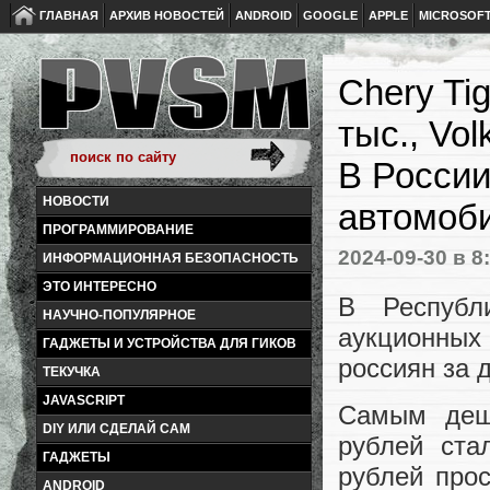
ГЛАВНАЯ
АРХИВ НОВОСТЕЙ
ANDROID
GOOGLE
APPLE
MICROSOF
Chery Tig
тыс., Vo
В России
НОВОСТИ
автомоб
ПРОГРАММИРОВАНИЕ
2024-09-30
в 8
ИНФОРМАЦИОННАЯ БЕЗОПАСНОСТЬ
ЭТО ИНТЕРЕСНО
В Республ
НАУЧНО-ПОПУЛЯРНОЕ
аукционных
ГАДЖЕТЫ И УСТРОЙСТВА ДЛЯ ГИКОВ
россиян за 
ТЕКУЧКА
JAVASCRIPT
Самым дешё
DIY ИЛИ СДЕЛАЙ САМ
рублей ста
ГАДЖЕТЫ
рублей прос
ANDROID