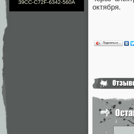
39CC-C72F-6342-560A
октября.
Поделиться…