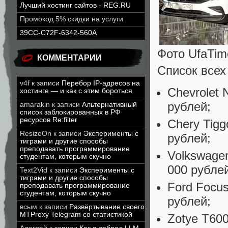
Лучший хостинг сайтов - REG.RU
Промокод 5% скидки на услуги
39CC-C72F-6342-560A
Фото UfaTim
КОММЕНТАРИИ
Список всех
v4f
к записи
Перебор IP-адресов на
Chevrolet 
хостинге — и как с этим бороться
рублей;
amarakin
к записи
Альтернативный
список заблокированных в РФ
ресурсов Re:filter
Chery Tigg
ResizeOn
к записи
Эксперименты с
рублей;
тиграми и другие способы
преподавать программирование
Volkswage
студентам, которым скучно
000 рубле
Text2Vid
к записи
Эксперименты с
тиграми и другие способы
Ford Focus
преподавать программирование
студентам, которым скучно
рублей;
всым
к записи
Развёртывание своего
MTProxy Telegram со статистикой
Zotye T600