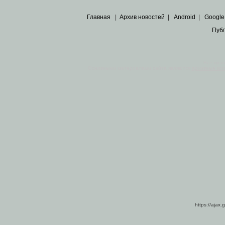
Главная
|
Архив новостей
|
Android
|
Google
Пуб
Все пра
Основными материалами сайта являются
архивные ко
https://ajax.