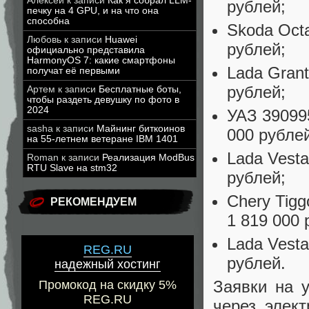
Алексей
к записи
Как я собрал LLM-
рублей;
печку на 4 GPU, и на что она
способна
Skoda Octa
Любовь
к записи
Huawei
рублей;
официально представила
HarmonyOS 7: какие смартфоны
Lada Grant
получат её первыми
рублей;
Артем
к записи
Бесплатные боты,
чтобы раздеть девушку по фото в
2024
УАЗ 39099
sasha
к записи
Майнинг биткоинов
000 рубле
на 55-летнем ветеране IBM 1401
Lada Vesta
Roman
к записи
Реализация ModBus
RTU Slave на stm32
рублей;
Chery Tigg
РЕКОМЕНДУЕМ
1 819 000 
Lada Vesta
REG.RU
рублей.
надежный хостинг
Заявки на 
Промокод на скидку 5%
REG.RU
через элек