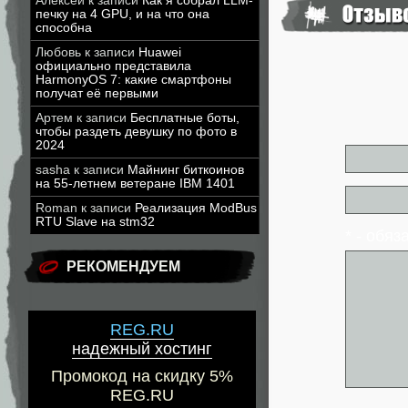
Алексей
к записи
Как я собрал LLM-
печку на 4 GPU, и на что она
способна
Любовь
к записи
Huawei
официально представила
HarmonyOS 7: какие смартфоны
получат её первыми
Артем
к записи
Бесплатные боты,
чтобы раздеть девушку по фото в
2024
sasha
к записи
Майнинг биткоинов
на 55-летнем ветеране IBM 1401
Roman
к записи
Реализация ModBus
RTU Slave на stm32
* - обя
РЕКОМЕНДУЕМ
REG.RU
надежный хостинг
Промокод на скидку 5%
REG.RU