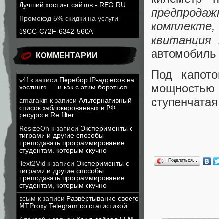
Лучший хостинг сайтов - REG.RU
предпрод
Промокод 5% скидки на услуги
комплекте
39CC-C72F-6342-560A
квитанция 
автомобиль 
КОММЕНТАРИИ
Под капото
v4f
к записи
Перебор IP-адресов на
мощностью 
хостинге — и как с этим бороться
ступенчатая
amarakin
к записи
Альтернативный
список заблокированных в РФ
ресурсов Re:filter
ResizeOn
к записи
Эксперименты с
тиграми и другие способы
преподавать программирование
студентам, которым скучно
Поделиться…
Text2Vid
к записи
Эксперименты с
тиграми и другие способы
преподавать программирование
студентам, которым скучно
всым
к записи
Развёртывание своего
MTProxy Telegram со статистикой