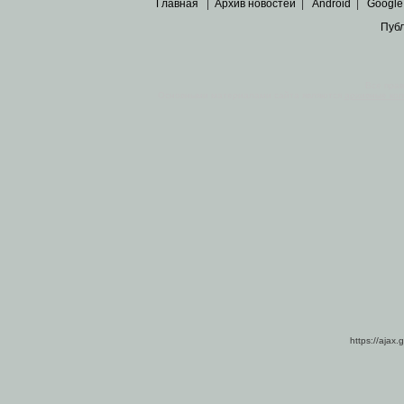
Главная
|
Архив новостей
|
Android
|
Google
Пуб
Все пра
Основными материалами сайта являются
архивные ко
https://ajax.