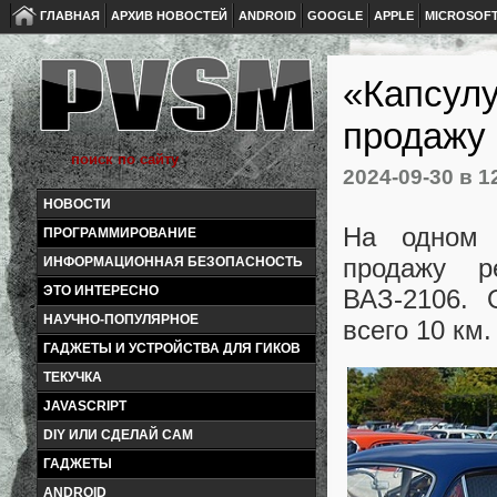
ГЛАВНАЯ
АРХИВ НОВОСТЕЙ
ANDROID
GOOGLE
APPLE
MICROSOF
«Капсулу
продажу 
2024-09-30
в 1
НОВОСТИ
На одном 
ПРОГРАММИРОВАНИЕ
продажу р
ИНФОРМАЦИОННАЯ БЕЗОПАСНОСТЬ
ЭТО ИНТЕРЕСНО
ВАЗ-2106. 
НАУЧНО-ПОПУЛЯРНОЕ
всего 10 км
ГАДЖЕТЫ И УСТРОЙСТВА ДЛЯ ГИКОВ
ТЕКУЧКА
JAVASCRIPT
DIY ИЛИ СДЕЛАЙ САМ
ГАДЖЕТЫ
ANDROID