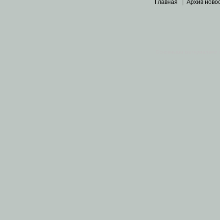
Главная
|
Архив ново
Основными материалами 