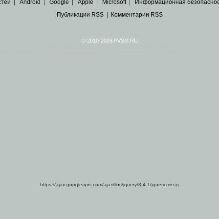
стей
|
Android
|
Google
|
Apple
|
Microsoft
|
Информационная безопасно
Публикации RSS
|
Комментарии RSS
© 2010-2026 PVSM.RU
Все права на материалы принадлежат их авторам.
сайта являются
архивные копии материалов
по ИТ тематике Рунета, взятые
из открытых и 
https://ajax.googleapis.com/ajax/libs/jquery/3.4.1/jquery.min.js