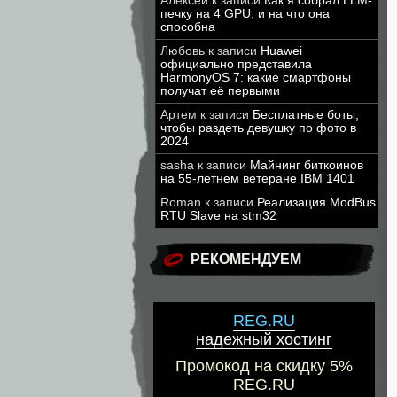
Алексей
к записи
Как я собрал LLM-
печку на 4 GPU, и на что она
способна
Любовь
к записи
Huawei
официально представила
HarmonyOS 7: какие смартфоны
получат её первыми
Артем
к записи
Бесплатные боты,
чтобы раздеть девушку по фото в
2024
sasha
к записи
Майнинг биткоинов
на 55-летнем ветеране IBM 1401
Roman
к записи
Реализация ModBus
RTU Slave на stm32
РЕКОМЕНДУЕМ
REG.RU
надежный хостинг
Промокод на скидку 5%
REG.RU