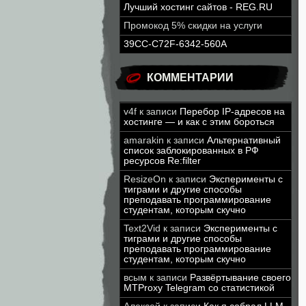
Лучший хостинг сайтов - REG.RU
Промокод 5% скидки на услуги
39CC-C72F-6342-560A
КОММЕНТАРИИ
v4f
к записи
Перебор IP-адресов на
хостинге — и как с этим бороться
amarakin
к записи
Альтернативный
список заблокированных в РФ
ресурсов Re:filter
ResizeOn
к записи
Эксперименты с
тиграми и другие способы
преподавать программирование
студентам, которым скучно
Text2Vid
к записи
Эксперименты с
тиграми и другие способы
преподавать программирование
студентам, которым скучно
всым
к записи
Развёртывание своего
MTProxy Telegram со статистикой