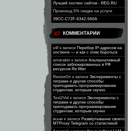
Лучший хостинг сайтов - REG.RU
Промокод 5% скидки на услуги
39CC-C72F-6342-560A
КОММЕНТАРИИ
v4f
к записи
Перебор IP-адресов на
хостинге — и как с этим бороться
amarakin
к записи
Альтернативный
список заблокированных в РФ
ресурсов Re:filter
ResizeOn
к записи
Эксперименты с
тиграми и другие способы
преподавать программирование
студентам, которым скучно
Text2Vid
к записи
Эксперименты с
тиграми и другие способы
преподавать программирование
студентам, которым скучно
всым
к записи
Развёртывание своего
MTProxy Telegram со статистикой