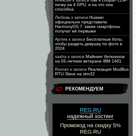
Алексей
к записи
Как я собрал LLM-
печку на 4 GPU, и на что она
способна
Любовь
к записи
Huawei
официально представила
HarmonyOS 7: какие смартфоны
получат её первыми
Артем
к записи
Бесплатные боты,
чтобы раздеть девушку по фото в
2024
sasha
к записи
Майнинг биткоинов
на 55-летнем ветеране IBM 1401
Roman
к записи
Реализация ModBus
RTU Slave на stm32
РЕКОМЕНДУЕМ
REG.RU
надежный хостинг
Промокод на скидку 5%
REG.RU