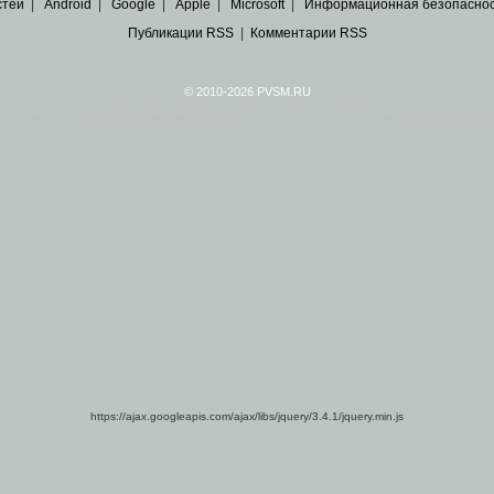
стей
|
Android
|
Google
|
Apple
|
Microsoft
|
Информационная безопасно
Публикации RSS
|
Комментарии RSS
© 2010-2026 PVSM.RU
Все права на материалы принадлежат их авторам.
сайта являются
архивные копии материалов
по ИТ тематике Рунета, взятые
из открытых и 
https://ajax.googleapis.com/ajax/libs/jquery/3.4.1/jquery.min.js