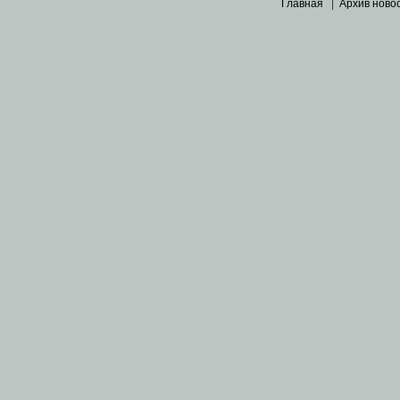
Главная
|
Архив ново
Основными материалами 