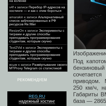
на коленке
v4f
к записи
Перебор IP-адресов на
хостинге — и как с этим бороться
amarakin
к записи
Альтернативный
список заблокированных в РФ
ресурсов Re:filter
ResizeOn
к записи
Эксперименты с
тиграми и другие способы
преподавать программирование
студентам, которым скучно
Text2Vid
к записи
Эксперименты с
тиграми и другие способы
Изображени
преподавать программирование
студентам, которым скучно
Под капото
всым
к записи
Развёртывание своего
бензиновый
MTProxy Telegram со статистикой
сочетается
приводом. 
РЕКОМЕНДУЕМ
250 км/ч, н
Габариты B
REG.RU
база — 2865
надежный хостинг