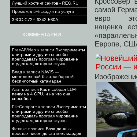
Кроссовер 
Лучший хостинг сайтов - REG.RU
самой Герма
Промокод 5% скидки на услуги
евро — эт
39CC-C72F-6342-560A
наценка ес
«параллель
КОММЕНТАРИИ
Европе, СШ
FreeAIVideo
к записи
Эксперименты
с тиграми и другие способы
преподавать программирование
студентам, которым скучно
Влад
к записи
NAVIS —
Изображени
многоцелевой быстросборный
беспилотный катамаран
Азат
к записи
Как я собрал LLM-
печку на 4 GPU, и на что она
способна
FileCompare
к записи
Эксперименты
с тиграми и другие способы
преподавать программирование
студентам, которым скучно
Феликс
к записи
База данных
простых чисел до ста миллиардов