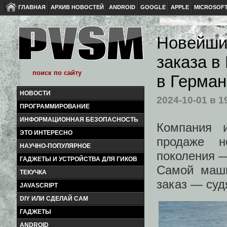
ГЛАВНАЯ
АРХИВ НОВОСТЕЙ
ANDROID
GOOGLE
APPLE
MICROSOF
Новейши
заказа в
в Герма
НОВОСТИ
2024-10-01
в 1
ПРОГРАММИРОВАНИЕ
ИНФОРМАЦИОННАЯ БЕЗОПАСНОСТЬ
Компания 
ЭТО ИНТЕРЕСНО
продаже н
НАУЧНО-ПОПУЛЯРНОЕ
поколения —
ГАДЖЕТЫ И УСТРОЙСТВА ДЛЯ ГИКОВ
Самой маши
ТЕКУЧКА
заказ — суд
JAVASCRIPT
DIY ИЛИ СДЕЛАЙ САМ
ГАДЖЕТЫ
ANDROID