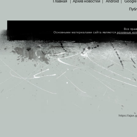
Главная
|
Архив новостей
|
Android
|
Google
Пуб
Все пра
Основными материалами сайта являются
архивные ко
https://ajax.