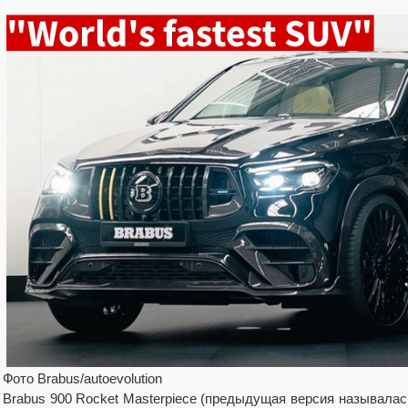
Фото Brabus/autoevolution
Brabus 900 Rocket Masterpiece (предыдущая версия называлась