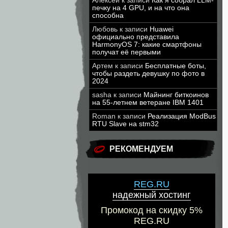
Алексей
к записи
Как я собрал LLM-
печку на 4 GPU, и на что она
способна
Любовь
к записи
Huawei
официально представила
HarmonyOS 7: какие смартфоны
получат её первыми
Артем
к записи
Бесплатные боты,
чтобы раздеть девушку по фото в
2024
sasha
к записи
Майнинг биткоинов
на 55-летнем ветеране IBM 1401
Roman
к записи
Реализация ModBus
RTU Slave на stm32
РЕКОМЕНДУЕМ
REG.RU
надежный хостинг
Промокод на скидку 5%
REG.RU