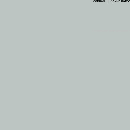
Главная
|
Архив ново
Основными материалами 