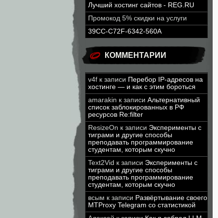
Лучший хостинг сайтов - REG.RU
Промокод 5% скидки на услуги
39CC-C72F-6342-560A
КОММЕНТАРИИ
v4f
к записи
Перебор IP-адресов на
хостинге — и как с этим бороться
amarakin
к записи
Альтернативный
список заблокированных в РФ
ресурсов Re:filter
ResizeOn
к записи
Эксперименты с
тиграми и другие способы
преподавать программирование
студентам, которым скучно
Text2Vid
к записи
Эксперименты с
тиграми и другие способы
преподавать программирование
студентам, которым скучно
всым
к записи
Развёртывание своего
MTProxy Telegram со статистикой