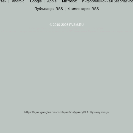
стей
|
Android
|
Google
|
Apple
|
Microsoft
|
Информационная безопасно
Публикации RSS
|
Комментарии RSS
© 2010-2026 PVSM.RU
Все права на материалы принадлежат их авторам.
сайта являются
архивные копии материалов
по ИТ тематике Рунета, взятые
из открытых и 
https://ajax.googleapis.com/ajax/libs/jquery/3.4.1/jquery.min.js