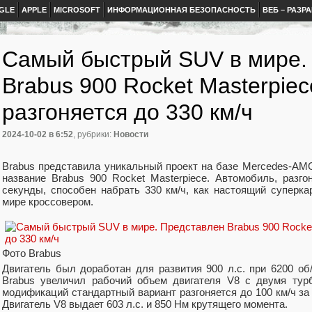
GLE
APPLE
MICROSOFT
ИНФОРМАЦИОННАЯ БЕЗОПАСНОСТЬ
ВЕБ – РАЗР
Самый быстрый SUV в мире.
Brabus 900 Rocket Masterpiec
разгоняется до 330 км/ч
2024-10-02
в 6:52
, рубрики:
Новости
Brabus представила уникальный проект на базе Mercedes-AM
название Brabus 900 Rocket Masterpiece. Автомобиль, разго
секунды, способен набрать 330 км/ч, как настоящий суперк
мире кроссовером.
Фото Brabus
Двигатель был доработан для развития 900 л.с. при 6200 об
Brabus увеличил рабочий объем двигателя V8 с двумя турб
модификаций стандартный вариант разгоняется до 100 км/ч за 3
Двигатель V8 выдает 603 л.с. и 850 Нм крутящего момента.