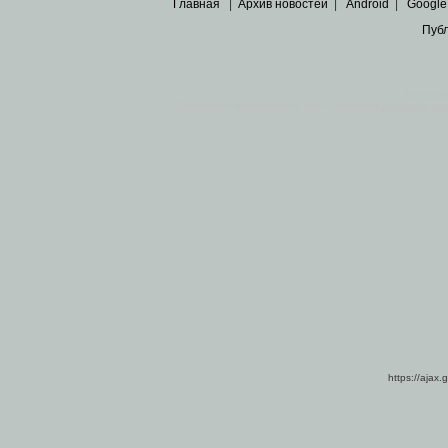
Главная
|
Архив новостей
|
Android
|
Google
Пуб
Все пра
Основными материалами сайта являются
архивные ко
https://ajax.