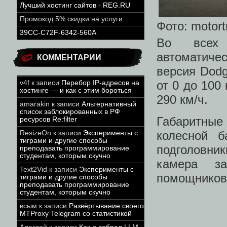
Лучший хостинг сайтов - REG.RU
Промокод 5% скидки на услуги
Фото: motor
39CC-C72F-6342-560A
Во всех 
автоматиче
КОММЕНТАРИИ
версия Dodg
от 0 до 100
v4f
к записи
Перебор IP-адресов на
хостинге — и как с этим бороться
290 км/ч.
amarakin
к записи
Альтернативный
список заблокированных в РФ
Габаритные
ресурсов Re:filter
колесной 
ResizeOn
к записи
Эксперименты с
тиграми и другие способы
подголовник
преподавать программирование
студентам, которым скучно
камера за
Text2Vid
к записи
Эксперименты с
помощников,
тиграми и другие способы
преподавать программирование
студентам, которым скучно
всым
к записи
Развёртывание своего
MTProxy Telegram со статистикой