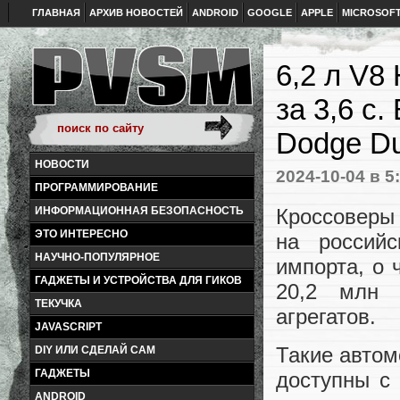
ГЛАВНАЯ
АРХИВ НОВОСТЕЙ
ANDROID
GOOGLE
APPLE
MICROSOF
6,2 л V8 
за 3,6 с
Dodge Du
НОВОСТИ
2024-10-04
в 5
ПРОГРАММИРОВАНИЕ
Кроссоверы
ИНФОРМАЦИОННАЯ БЕЗОПАСНОСТЬ
ЭТО ИНТЕРЕСНО
на российс
НАУЧНО-ПОПУЛЯРНОЕ
импорта, о 
ГАДЖЕТЫ И УСТРОЙСТВА ДЛЯ ГИКОВ
20,2 млн 
ТЕКУЧКА
агрегатов.
JAVASCRIPT
Такие автом
DIY ИЛИ СДЕЛАЙ САМ
ГАДЖЕТЫ
доступны с
ANDROID