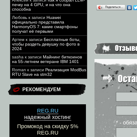
Алексей
к записи
Как я собрал LLM-
печку на 4 GPU, и на что она
Поделиться…
способна
Любовь
к записи
Huawei
официально представила
HarmonyOS 7: какие смартфоны
получат её первыми
Артем
к записи
Бесплатные боты,
чтобы раздеть девушку по фото в
2024
sasha
к записи
Майнинг биткоинов
на 55-летнем ветеране IBM 1401
Roman
к записи
Реализация ModBus
RTU Slave на stm32
РЕКОМЕНДУЕМ
REG.RU
надежный хостинг
* - обя
Промокод на скидку 5%
REG.RU