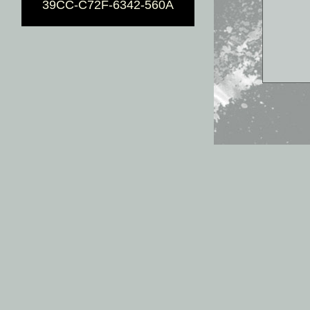
39CC-C72F-6342-560A