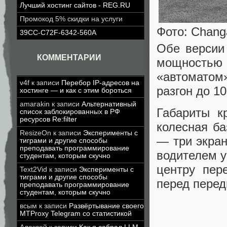
Лучший хостинг сайтов - REG.RU
Промокод 5% скидки на услуги
Фото: Chang
39CC-C72F-6342-560A
Обе версии
КОММЕНТАРИИ
мощностью 
«автоматом
v4f
к записи
Перебор IP-адресов на
разгон до 10
хостинге — и как с этим бороться
amarakin
к записи
Альтернативный
Габариты к
список заблокированных в РФ
ресурсов Re:filter
колесная б
ResizeOn
к записи
Эксперименты с
— три экран
тиграми и другие способы
преподавать программирование
водителем у
студентам, которым скучно
центру пер
Text2Vid
к записи
Эксперименты с
тиграми и другие способы
перед перед
преподавать программирование
студентам, которым скучно
всым
к записи
Развёртывание своего
MTProxy Telegram со статистикой