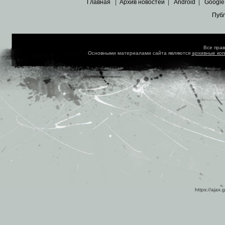
Главная
|
Архив новостей
|
Android
|
Google
Пуб
Все пра
Основными материалами сайта являются
архивные ко
https://ajax.