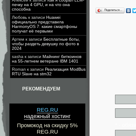
Алексей
к записи
Как я собрал LLM-
печку на 4 GPU, и на что она
способна
Поделиться…
Любовь
к записи
Huawei
официально представила
HarmonyOS 7: какие смартфоны
получат её первыми
Артем
к записи
Бесплатные боты,
чтобы раздеть девушку по фото в
2024
sasha
к записи
Майнинг биткоинов
на 55-летнем ветеране IBM 1401
Roman
к записи
Реализация ModBus
RTU Slave на stm32
РЕКОМЕНДУЕМ
REG.RU
надежный хостинг
* - обя
Промокод на скидку 5%
REG.RU