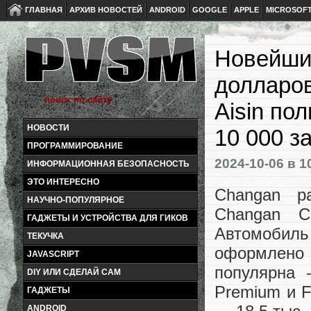
ГЛАВНАЯ
АРХИВ НОВОСТЕЙ
ANDROID
GOOGLE
APPLE
MICROSOF
Новейший
долларов
Aisin по
НОВОСТИ
10 000 з
ПРОГРАММИРОВАНИЕ
2024-10-06
в 1
ИНФОРМАЦИОННАЯ БЕЗОПАСНОСТЬ
ЭТО ИНТЕРЕСНО
Changan р
НАУЧНО-ПОПУЛЯРНОЕ
Changan C
ГАДЖЕТЫ И УСТРОЙСТВА ДЛЯ ГИКОВ
Автомобил
ТЕКУЧКА
оформлено 
JAVASCRIPT
популярна 
DIY ИЛИ СДЕЛАЙ САМ
Premium и F
ГАДЖЕТЫ
ANDROID