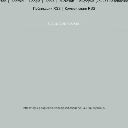
стей
|
Android
|
Google
|
Apple
|
Microsoft
|
Информационная безопасно
Публикации RSS
|
Комментарии RSS
© 2010-2026 PVSM.RU
Все права на материалы принадлежат их авторам.
сайта являются
архивные копии материалов
по ИТ тематике Рунета, взятые
из открытых и 
https://ajax.googleapis.com/ajax/libs/jquery/3.4.1/jquery.min.js