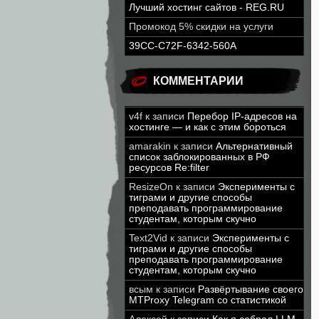
Лучший хостинг сайтов - REG.RU
Промокод 5% скидки на услуги
39CC-C72F-6342-560A
КОММЕНТАРИИ
v4f
к записи
Перебор IP-адресов на
хостинге — и как с этим бороться
amarakin
к записи
Альтернативный
список заблокированных в РФ
ресурсов Re:filter
ResizeOn
к записи
Эксперименты с
тиграми и другие способы
преподавать программирование
студентам, которым скучно
Text2Vid
к записи
Эксперименты с
тиграми и другие способы
преподавать программирование
студентам, которым скучно
всым
к записи
Развёртывание своего
MTProxy Telegram со статистикой