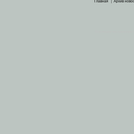
Главная
|
Архив ново
Основными материалами 