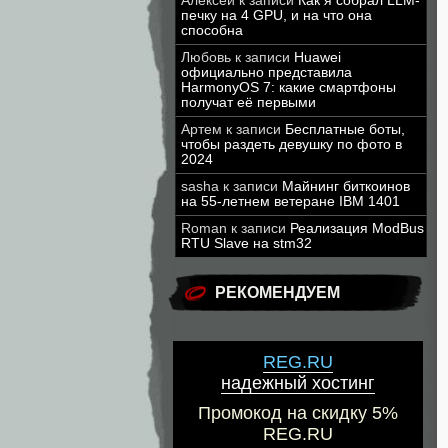
Алексей
к записи
Как я собрал LLM-
печку на 4 GPU, и на что она
способна
Любовь
к записи
Huawei
официально представила
HarmonyOS 7: какие смартфоны
получат её первыми
Артем
к записи
Бесплатные боты,
чтобы раздеть девушку по фото в
2024
sasha
к записи
Майнинг биткоинов
на 55-летнем ветеране IBM 1401
Roman
к записи
Реализация ModBus
RTU Slave на stm32
РЕКОМЕНДУЕМ
REG.RU
надежный хостинг
Промокод на скидку 5%
REG.RU