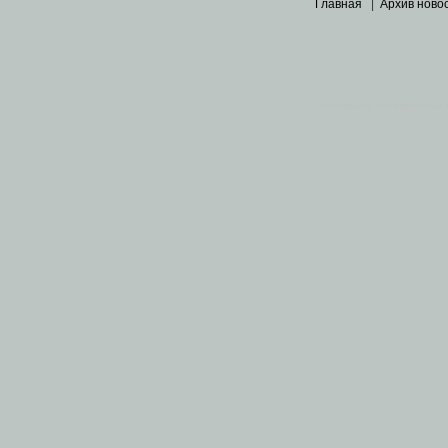
Главная
|
Архив ново
Основными материалами 