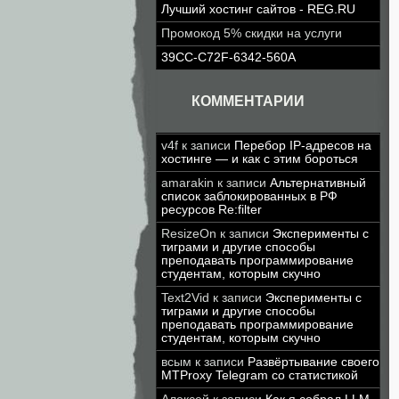
Лучший хостинг сайтов - REG.RU
Промокод 5% скидки на услуги
39CC-C72F-6342-560A
КОММЕНТАРИИ
v4f
к записи
Перебор IP-адресов на
хостинге — и как с этим бороться
amarakin
к записи
Альтернативный
список заблокированных в РФ
ресурсов Re:filter
ResizeOn
к записи
Эксперименты с
тиграми и другие способы
преподавать программирование
студентам, которым скучно
Text2Vid
к записи
Эксперименты с
тиграми и другие способы
преподавать программирование
студентам, которым скучно
всым
к записи
Развёртывание своего
MTProxy Telegram со статистикой