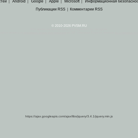
стей
|
Android
|
Google
|
Apple
|
Microsoft
|
Информационная безопасно
Публикации RSS
|
Комментарии RSS
© 2010-2026 PVSM.RU
Все права на материалы принадлежат их авторам.
сайта являются
архивные копии материалов
по ИТ тематике Рунета, взятые
из открытых и 
https://ajax.googleapis.com/ajax/libs/jquery/3.4.1/jquery.min.js