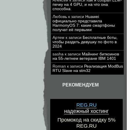
Алексей
к записи
Как я собрал LLM-
печку на 4 GPU, и на что она
способна
Любовь
к записи
Huawei
официально представила
HarmonyOS 7: какие смартфоны
получат её первыми
Артем
к записи
Бесплатные боты,
чтобы раздеть девушку по фото в
2024
sasha
к записи
Майнинг биткоинов
на 55-летнем ветеране IBM 1401
Roman
к записи
Реализация ModBus
RTU Slave на stm32
РЕКОМЕНДУЕМ
REG.RU
надежный хостинг
Промокод на скидку 5%
REG.RU