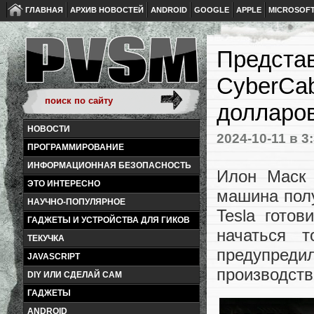
ГЛАВНАЯ
АРХИВ НОВОСТЕЙ
ANDROID
GOOGLE
APPLE
MICROSOF
Представ
CyberCab
долларо
НОВОСТИ
2024-10-11
в 3
ПРОГРАММИРОВАНИЕ
ИНФОРМАЦИОННАЯ БЕЗОПАСНОСТЬ
Илон Маск 
ЭТО ИНТЕРЕСНО
машина полу
НАУЧНО-ПОПУЛЯРНОЕ
Tesla готов
ГАДЖЕТЫ И УСТРОЙСТВА ДЛЯ ГИКОВ
начаться 
ТЕКУЧКА
предупреди
JAVASCRIPT
производств
DIY ИЛИ СДЕЛАЙ САМ
ГАДЖЕТЫ
ANDROID