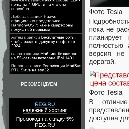
Алексей
к записи
Как я собрал LLM-
печку на 4 GPU, и на что она
способна
Фото Tesla
Любовь
к записи
Huawei
Подробности
официально представила
HarmonyOS 7: какие смартфоны
пока не рас
получат её первыми
планирует
Артем
к записи
Бесплатные боты,
чтобы раздеть девушку по фото в
полностью 
2024
версия не 
sasha
к записи
Майнинг биткоинов
на 55-летнем ветеране IBM 1401
дорогой.
Roman
к записи
Реализация ModBus
RTU Slave на stm32
РЕКОМЕНДУЕМ
Фото Tesla
В отличие
REG.RU
представлен
надежный хостинг
доступна дл
Промокод на скидку 5%
REG.RU