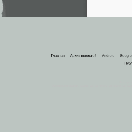
Главная
|
Архив новостей
|
Android
|
Google
Пуб
Все пра
Основными материалами сайта являются
архивные ко