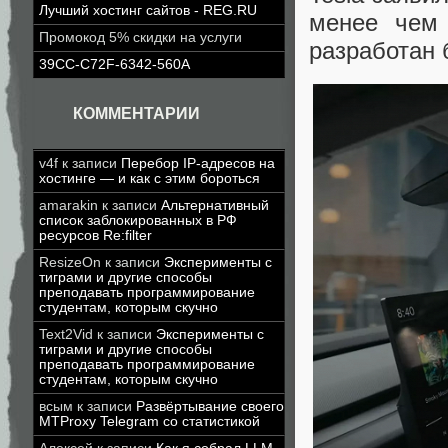
Лучший хостинг сайтов - REG.RU
менее чем 
Промокод 5% скидки на услуги
разработан 
39CC-C72F-6342-560A
КОММЕНТАРИИ
v4f
к записи
Перебор IP-адресов на
хостинге — и как с этим бороться
amarakin
к записи
Альтернативный
список заблокированных в РФ
ресурсов Re:filter
ResizeOn
к записи
Эксперименты с
тиграми и другие способы
преподавать программирование
студентам, которым скучно
Text2Vid
к записи
Эксперименты с
тиграми и другие способы
преподавать программирование
студентам, которым скучно
всым
к записи
Развёртывание своего
MTProxy Telegram со статистикой