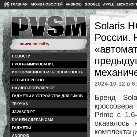
ГЛАВНАЯ
АРХИВ НОВОСТЕЙ
ANDROID
GOOGLE
APPLE
MICROSOF
Solaris 
России. 
«автома
НОВОСТИ
предыдущ
ПРОГРАММИРОВАНИЕ
механиче
ИНФОРМАЦИОННАЯ БЕЗОПАСНОСТЬ
ЭТО ИНТЕРЕСНО
2024-10-12
в 6
НАУЧНО-ПОПУЛЯРНОЕ
Бренд Sol
ГАДЖЕТЫ И УСТРОЙСТВА ДЛЯ ГИКОВ
кроссовера
ТЕКУЧКА
JAVASCRIPT
Prime с 1,
DIY ИЛИ СДЕЛАЙ САМ
оказалось 
ГАДЖЕТЫ
комплектац
ANDROID