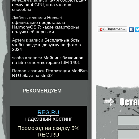
Алексей
к записи
Как я собрал LLM-
печку на 4 GPU, и на что она
способна
Любовь
к записи
Huawei
официально представила
HarmonyOS 7: какие смартфоны
Поделиться…
получат её первыми
Артем
к записи
Бесплатные боты,
чтобы раздеть девушку по фото в
2024
sasha
к записи
Майнинг биткоинов
на 55-летнем ветеране IBM 1401
Roman
к записи
Реализация ModBus
RTU Slave на stm32
РЕКОМЕНДУЕМ
REG.RU
надежный хостинг
Промокод на скидку 5%
REG.RU