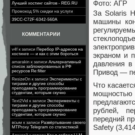
Фото: АГР
Лучший хостинг сайтов - REG.RU
За Solaris 
Промокод 5% скидки на услуги
39CC-C72F-6342-560A
машины кон
регулиру
КОММЕНТАРИИ
стеклоподъ
электропри
v4f
к записи
Перебор IP-адресов на
экраном и п
хостинге — и как с этим бороться
давления в
amarakin
к записи
Альтернативный
список заблокированных в РФ
Привод — п
ресурсов Re:filter
ResizeOn
к записи
Эксперименты с
Что касаетс
тиграми и другие способы
преподавать программирование
мощностью
студентам, которым скучно
предлагают
Text2Vid
к записи
Эксперименты с
тиграми и другие способы
рублей, пе
преподавать программирование
студентам, которым скучно
передний пр
всым
к записи
Развёртывание своего
Safety (3,41
MTProxy Telegram со статистикой