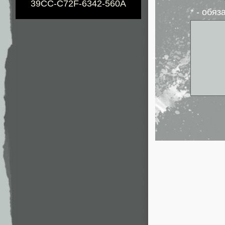
39CC-C72F-6342-560A
* - обя