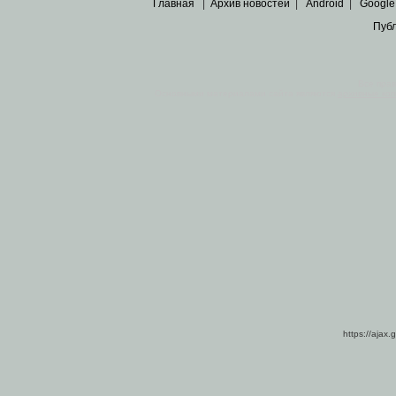
Главная
|
Архив новостей
|
Android
|
Google
Пуб
Все пра
Основными материалами сайта являются
архивные ко
https://ajax.