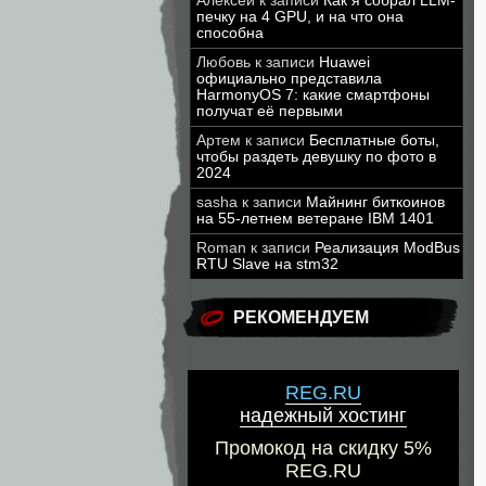
Алексей
к записи
Как я собрал LLM-
печку на 4 GPU, и на что она
способна
Любовь
к записи
Huawei
официально представила
HarmonyOS 7: какие смартфоны
получат её первыми
Артем
к записи
Бесплатные боты,
чтобы раздеть девушку по фото в
2024
sasha
к записи
Майнинг биткоинов
на 55-летнем ветеране IBM 1401
Roman
к записи
Реализация ModBus
RTU Slave на stm32
РЕКОМЕНДУЕМ
REG.RU
надежный хостинг
Промокод на скидку 5%
REG.RU