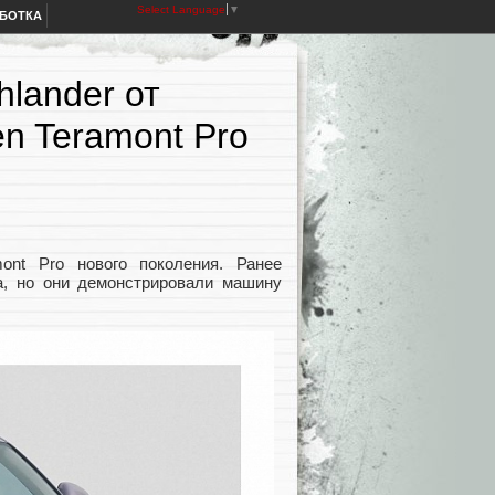
Select Language
▼
АБОТКА
hlander от
n Teramont Pro
ont Pro нового поколения. Ранее
а, но они демонстрировали машину