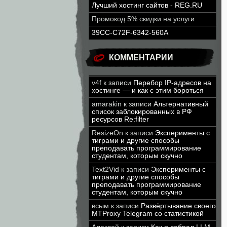
Лучший хостинг сайтов - REG.RU
Промокод 5% скидки на услуги
39CC-C72F-6342-560A
КОММЕНТАРИИ
v4f
к записи
Перебор IP-адресов на
хостинге — и как с этим бороться
amarakin
к записи
Альтернативный
список заблокированных в РФ
ресурсов Re:filter
ResizeOn
к записи
Эксперименты с
тиграми и другие способы
преподавать программирование
студентам, которым скучно
Text2Vid
к записи
Эксперименты с
тиграми и другие способы
преподавать программирование
студентам, которым скучно
всым
к записи
Развёртывание своего
MTProxy Telegram со статистикой