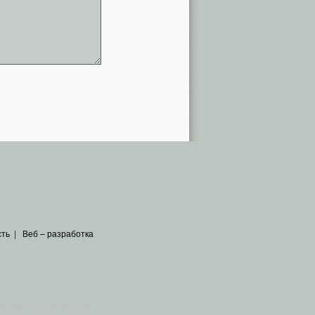
сть
|
Веб – разработка
общедоступных источников
.