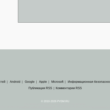
стей
|
Android
|
Google
|
Apple
|
Microsoft
|
Информационная безопасно
Публикации RSS
|
Комментарии RSS
© 2010-2026 PVSM.RU
Все права на материалы принадлежат их авторам.
сайта являются
архивные копии материалов
по ИТ тематике Рунета, взятые
из открытых и 