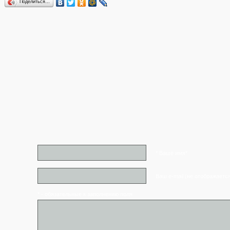
Поделиться…
* Ваше имя*
Ваш e-mail (не отображаетс
* - обязательные к заполнению поля