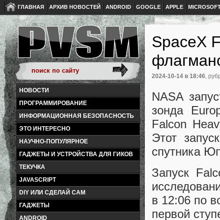
ГЛАВНАЯ
АРХИВ НОВОСТЕЙ
ANDROID
GOOGLE
APPLE
MICROSOF
SpaceX F
флагманс
2024-10-14
в 18:46
, руб
НОВОСТИ
NASA запус
ПРОГРАММИРОВАНИЕ
зонда Euro
ИНФОРМАЦИОННАЯ БЕЗОПАСНОСТЬ
Falcon Hea
ЭТО ИНТЕРЕСНО
Этот запус
НАУЧНО-ПОПУЛЯРНОЕ
спутника Ю
ГАДЖЕТЫ И УСТРОЙСТВА ДЛЯ ГИКОВ
ТЕКУЧКА
Запуск Fal
JAVASCRIPT
исследовани
DIY ИЛИ СДЕЛАЙ САМ
в 12:06 по 
ГАДЖЕТЫ
первой ступе
ANDROID