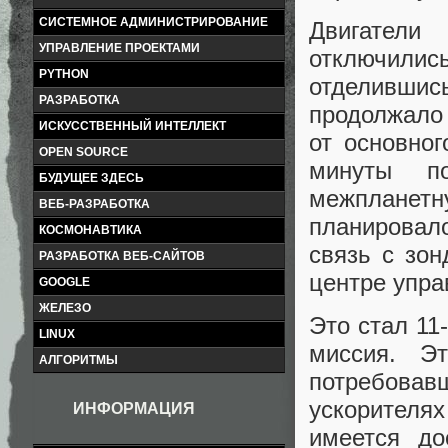
СИСТЕМНОЕ АДМИНИСТРИРОВАНИЕ
Двигатели
УПРАВЛЕНИЕ ПРОЕКТАМИ
отключил
PYTHON
отделивши
РАЗРАБОТКА
продолжало 
ИСКУССТВЕННЫЙ ИНТЕЛЛЕКТ
от основно
OPEN SOURCE
минуты п
БУДУЩЕЕ ЗДЕСЬ
межпланетну
ВЕБ-РАЗРАБОТКА
планировало
КОСМОНАВТИКА
связь с зо
РАЗРАБОТКА ВЕБ-САЙТОВ
центре упра
GOOGLE
ЖЕЛЕЗО
Это стал 11
LINUX
миссия. Э
АЛГОРИТМЫ
потребовав
ускорителях
ИНФОРМАЦИЯ
имеется до