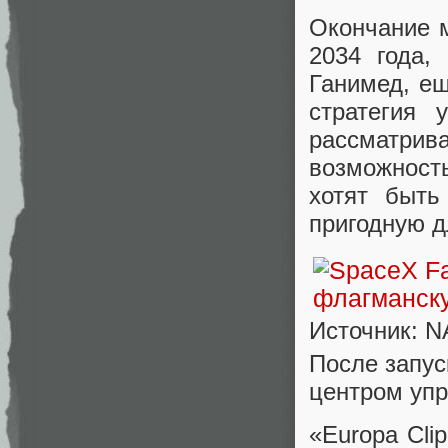
Окончание м
2034 года,
Ганимед, ещ
стратегия 
рассматри
возможност
хотят быть
пригодную д
Источник: N
После запус
центром упр
«Europa Cli