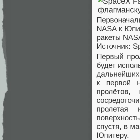
Первоначаль
NASA к Юпит
ракеты NAS
Источник: S
Первый про
будет испол
дальнейших 
к первой н
пролётов,
сосредоточи
пролетая
поверхност
спустя, в м
Юпитеру.