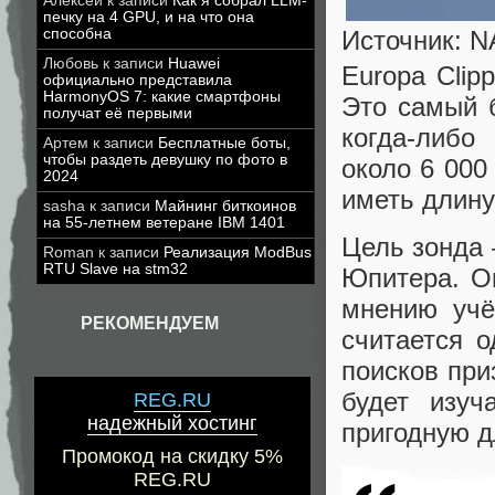
Алексей
к записи
Как я собрал LLM-
печку на 4 GPU, и на что она
Источник: 
способна
Любовь
к записи
Huawei
Europa Cli
официально представила
HarmonyOS 7: какие смартфоны
Это самый б
получат её первыми
когда-либо
Артем
к записи
Бесплатные боты,
чтобы раздеть девушку по фото в
около 6 000
2024
иметь длину
sasha
к записи
Майнинг биткоинов
на 55-летнем ветеране IBM 1401
Цель зонда 
Roman
к записи
Реализация ModBus
RTU Slave на stm32
Юпитера. Он
мнению учё
РЕКОМЕНДУЕМ
считается 
поисков при
будет изуч
REG.RU
надежный хостинг
пригодную д
Промокод на скидку 5%
REG.RU