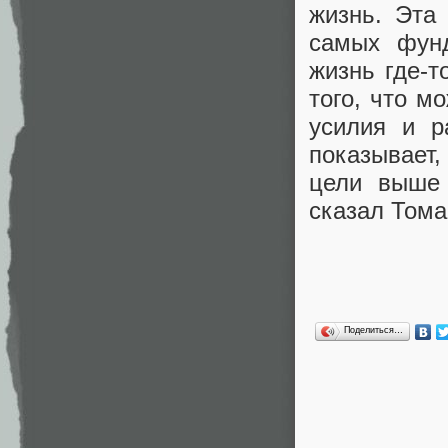
жизнь. Эта
самых фунд
жизнь где-т
того, что м
усилия и р
показывает,
цели выше 
сказал Тома
Поделиться…