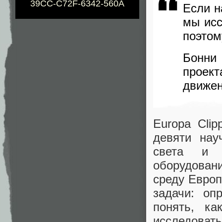
39CC-C72F-6342-560A
Если н
мы исс
поэтом
Бонни 
проект
движе
Europa Clip
девяти нау
света и т
оборудован
среду Евро
задачи: оп
понять, ка
исследовать