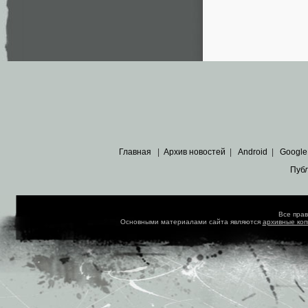
Главная
|
Архив новостей
|
Android
|
Google
Пуб
Все пра
Основными материалами сайта являются
архивные ко