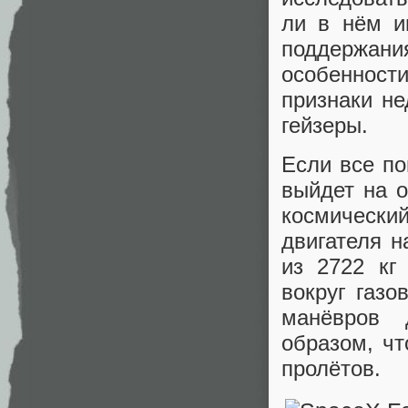
ли в нём и
поддержан
особенност
признаки не
гейзеры.
Если все по
выйдет на о
космически
двигателя н
из 2722 кг
вокруг газо
манёвров 
образом, чт
пролётов.