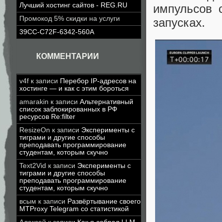
Лучший хостинг сайтов - REG.RU
импульсов 
Промокод 5% скидки на услуги
запусках.
39CC-C72F-6342-560A
КОММЕНТАРИИ
v4f
к записи
Перебор IP-адресов на
хостинге — и как с этим бороться
amarakin
к записи
Альтернативный
список заблокированных в РФ
ресурсов Re:filter
ResizeOn
к записи
Эксперименты с
тиграми и другие способы
преподавать программирование
студентам, которым скучно
Text2Vid
к записи
Эксперименты с
тиграми и другие способы
преподавать программирование
студентам, которым скучно
всым
к записи
Развёртывание своего
MTProxy Telegram со статистикой