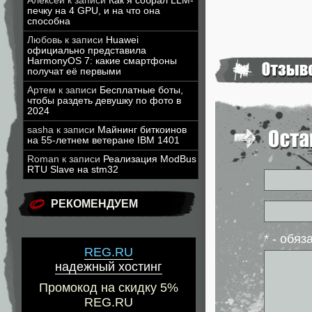
Алексей
к записи
Как я собрал LLM-
печку на 4 GPU, и на что она
способна
Любовь
к записи
Huawei
официально представила
HarmonyOS 7: какие смартфоны
получат её первыми
Артем
к записи
Бесплатные боты,
чтобы раздеть девушку по фото в
2024
sasha
к записи
Майнинг биткоинов
на 55-летнем ветеране IBM 1401
Roman
к записи
Реализация ModBus
RTU Slave на stm32
РЕКОМЕНДУЕМ
* - обя
REG.RU
надежный хостинг
Промокод на скидку 5%
REG.RU