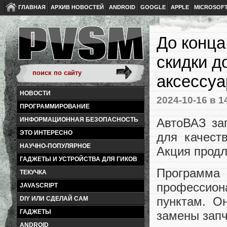
ГЛАВНАЯ
АРХИВ НОВОСТЕЙ
ANDROID
GOOGLE
APPLE
MICROSOF
До конца
скидки д
аксессуа
НОВОСТИ
2024-10-16
в 1
ПРОГРАММИРОВАНИЕ
АвтоВАЗ за
ИНФОРМАЦИОННАЯ БЕЗОПАСНОСТЬ
ЭТО ИНТЕРЕСНО
для качест
НАУЧНО-ПОПУЛЯРНОЕ
Акция продл
ГАДЖЕТЫ И УСТРОЙСТВА ДЛЯ ГИКОВ
Программ
ТЕКУЧКА
профессиона
JAVASCRIPT
пунктам. О
DIY ИЛИ СДЕЛАЙ САМ
ГАДЖЕТЫ
замены запч
ANDROID