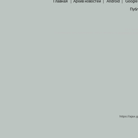
Главная
|
Архив новостей
|
Android
|
Google
Пуб
Все пра
Основными материалами сайта являются
архивные ко
https://ajax.