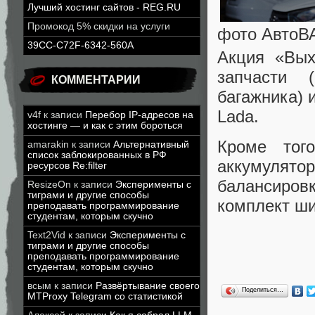
Лучший хостинг сайтов - REG.RU
Промокод 5% скидки на услуги
фото АвтоВ
39CC-C72F-6342-560A
Акция «Вых
запчасти 
КОММЕНТАРИИ
багажника) 
Lada.
v4f
к записи
Перебор IP-адресов на
хостинге — и как с этим бороться
Кроме тог
amarakin
к записи
Альтернативный
список заблокированных в РФ
аккумулято
ресурсов Re:filter
балансиров
ResizeOn
к записи
Эксперименты с
тиграми и другие способы
комплект ши
преподавать программирование
студентам, которым скучно
Text2Vid
к записи
Эксперименты с
тиграми и другие способы
преподавать программирование
студентам, которым скучно
всым
к записи
Развёртывание своего
Поделиться…
MTProxy Telegram со статистикой