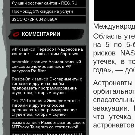
Лучший хостинг сайтов - REG.RU
Промокод 5% скидки на услуги
39CC-C72F-6342-560A
Международ
КОММЕНТАРИИ
Область ут
на 5 по 5-
v4f
к записи
Перебор IP-адресов на
рисков NAS
хостинге — и как с этим бороться
утечек, в т
amarakin
к записи
Альтернативный
список заблокированных в РФ
года», — д
ресурсов Re:filter
ResizeOn
к записи
Эксперименты с
Астронавт
тиграми и другие способы
преподавать программирование
орбитальн
студентам, которым скучно
спасатель
Text2Vid
к записи
Эксперименты с
тиграми и другие способы
эвакуации. 
преподавать программирование
студентам, которым скучно
что утечка
всым
к записи
Развёртывание своего
астронавтов
MTProxy Telegram со статистикой