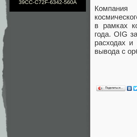
39CC-C72F-6342-560A
Компания
космическог
в рамках к
года. OIG з
расходах и
вывода с ор
Поделиться…