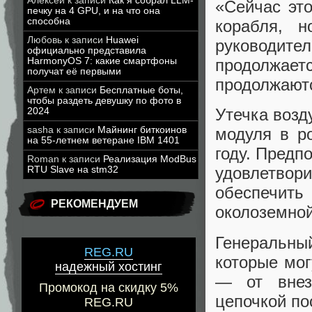
Алексей
к записи
Как я собрал LLM-
«Сейчас это
печку на 4 GPU, и на что она
способна
корабля, 
Любовь
к записи
Huawei
руководите
официально представила
HarmonyOS 7: какие смартфоны
продолжает
получат её первыми
продолжаютс
Артем
к записи
Бесплатные боты,
чтобы раздеть девушку по фото в
Утечка возд
2024
sasha
к записи
Майнинг биткоинов
модуля в р
на 55-летнем ветеране IBM 1401
году. Предп
Roman
к записи
Реализация ModBus
удовлетво
RTU Slave на stm32
обеспечит
РЕКОМЕНДУЕМ
околоземно
Генеральный
REG.RU
которые мог
надежный хостинг
— от внез
Промокод на скидку 5%
цепочкой по
REG.RU