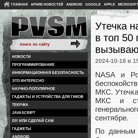
ГЛАВНАЯ
АРХИВ НОВОСТЕЙ
ANDROID
GOOGLE
APPLE
MICROSOF
Утечка н
в топ 50
вызываю
НОВОСТИ
2024-10-18
в 1
ПРОГРАММИРОВАНИЕ
NASA и Ро
ИНФОРМАЦИОННАЯ БЕЗОПАСНОСТЬ
ЭТО ИНТЕРЕСНО
беспокойст
НАУЧНО-ПОПУЛЯРНОЕ
МКС. Утечка
ГАДЖЕТЫ И УСТРОЙСТВА ДЛЯ ГИКОВ
МКС и ста
ТЕКУЧКА
генерально
JAVASCRIPT
сентябре.
DIY ИЛИ СДЕЛАЙ САМ
ГАДЖЕТЫ
По данным 
ANDROID