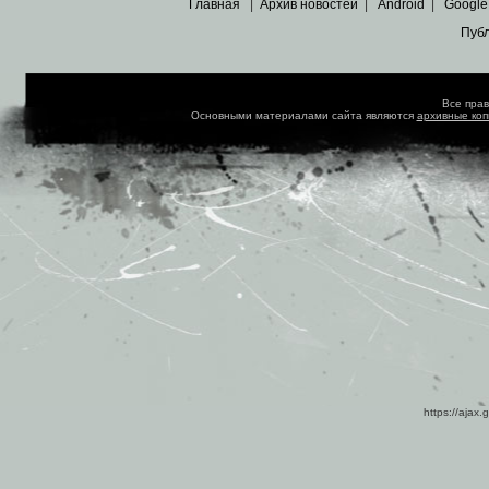
Главная
|
Архив новостей
|
Android
|
Google
Пуб
Все пра
Основными материалами сайта являются
архивные ко
https://ajax.