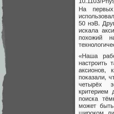
10.1103/Phy
На первых
использовал
50 нэВ. Дру
искала акс
похожий н
технологиче
«Наша раб
настроить 
аксионов, 
показали, ч
четырёх з
критерием 
поиска тём
может быть
широком ди