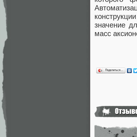
Автоматиз
конструкц
значение д
масс аксион
Поделиться…