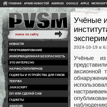
ГЛАВНАЯ
АРХИВ НОВОСТЕЙ
ANDROID
GOOGLE
APPLE
MICROSOF
Учёные и
институт
эксперим
НОВОСТИ
2024-10-19
в 6
ПРОГРАММИРОВАНИЕ
Учёные из 
ИНФОРМАЦИОННАЯ БЕЗОПАСНОСТЬ
ЭТО ИНТЕРЕСНО
представил
НАУЧНО-ПОПУЛЯРНОЕ
аксионной 
ГАДЖЕТЫ И УСТРОЙСТВА ДЛЯ ГИКОВ
обнаружен
ТЕКУЧКА
использова
JAVASCRIPT
настраивае
DIY ИЛИ СДЕЛАЙ САМ
опубликова
ГАДЖЕТЫ
наблюдени
ANDROID