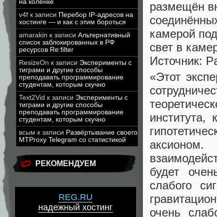
на коленке
размещён вн
v4f
к записи
Перебор IP-адресов на
соединённы
хостинге — и как с этим бороться
камерой под
amarakin
к записи
Альтернативный
список заблокированных в РФ
свет в камер
ресурсов Re:filter
Источник: Pa
ResizeOn
к записи
Эксперименты с
тиграми и другие способы
«Этот экспе
преподавать программирование
студентам, которым скучно
сотрудниче
Text2Vid
к записи
Эксперименты с
теоретичес
тиграми и другие способы
преподавать программирование
института,
студентам, которым скучно
гипотетич
всым
к записи
Развёртывание своего
MTProxy Telegram со статистикой
аксионом
взаимодейс
РЕКОМЕНДУЕМ
будет оче
слабого си
гравитацио
REG.RU
надежный хостинг
очень слаб