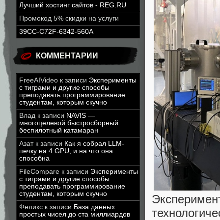
Лучший хостинг сайтов - REG.RU
Промокод 5% скидки на услуги
39CC-C72F-6342-560A
КОММЕНТАРИИ
FreeAIVideo
к записи
Эксперименты
с тиграми и другие способы
преподавать программирование
студентам, которым скучно
Влад
к записи
NAVIS —
многоцелевой быстросборный
беспилотный катамаран
Азат
к записи
Как я собрал LLM-
печку на 4 GPU, и на что она
способна
FileCompare
к записи
Эксперименты
с тиграми и другие способы
преподавать программирование
студентам, которым скучно
Эксперимент
Феликс
к записи
База данных
технологиче
простых чисел до ста миллиардов