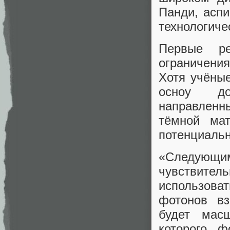
Панди, аспи
технологиче
Первые ре
ограничени
Хотя учёные
осноу доп
направленн
тёмной мат
потенциальн
«Следующим
чувствитель
использова
фотонов вз
будет мас
которого ф