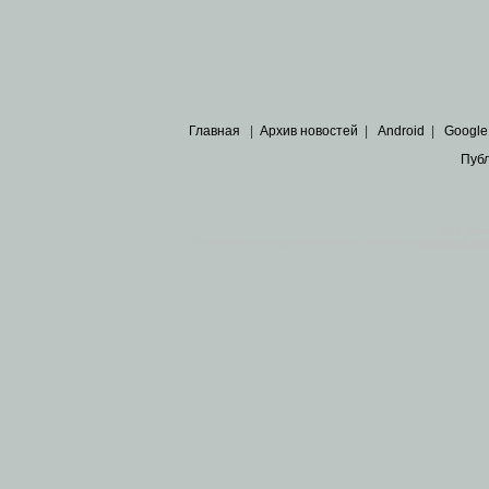
Главная
|
Архив новостей
|
Android
|
Google
Пуб
Все пра
Основными материалами сайта являются
архивные ко